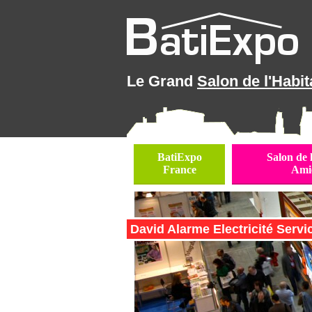
Le Grand
Salon de l'Habit
BatiExpo
Salon de 
France
Ami
David Alarme Electricité Servic