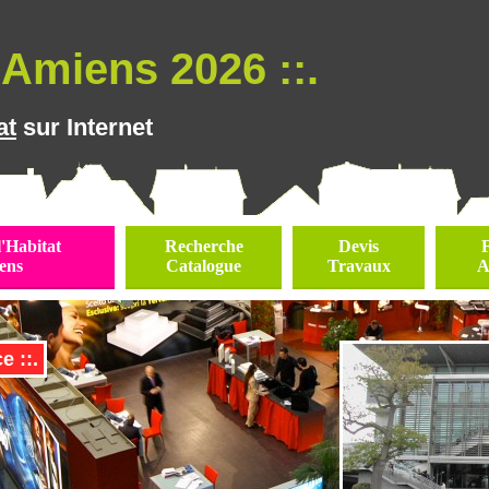
Amiens 2026 ::.
at
sur Internet
l'Habitat
Recherche
Devis
ens
Catalogue
Travaux
A
e ::.