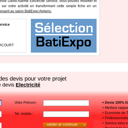
prise David Alarme Electricité Service, vous pouvez modifier et
 sur votre activité en transformant cette simple fiche en un
osant au salon BatiExpo Amiens.
ervice
NACOURT
es devis pour votre projet
e devis
Electricité
Votre Prénom :
+ Devis 100% Gr
+ Meilleur rappor
+ Economie de 
Tel. mobile :
+ Professionnels 
+ Service sans