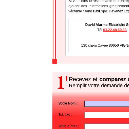
Si vous étes le responsable de l'entre
ajouter des informations gratuitement
véritable Stand BatiExpo.
Devenez Exp
David Alarme Electricité S
Tél
03.22.48.60.33
130 chem Cavée 80650 VIG
Recevez et
comparez
d
Remplir votre demande d
Votre Nom :
Tel. fixe :
Votre e-mail :