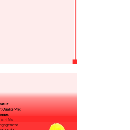
atuit
t Qualité/Prix
Temps
certifiés
 engagement