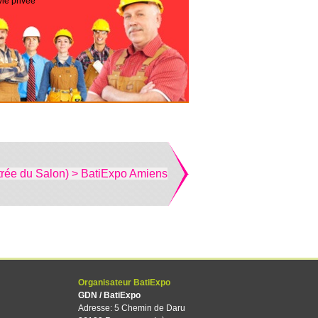
vie privée
trée du Salon) > BatiExpo Amiens
Organisateur BatiExpo
GDN / BatiExpo
Adresse: 5 Chemin de Daru