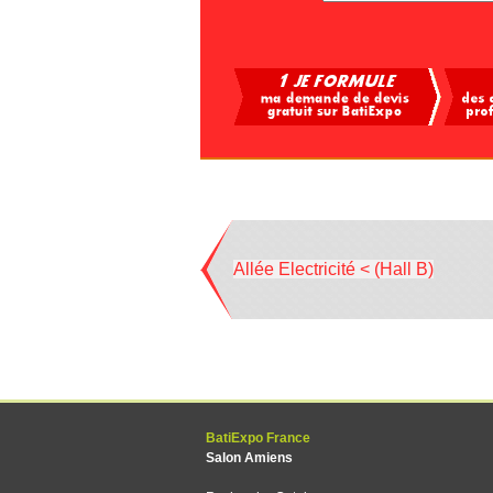
Allée Electricité < (Hall B)
BatiExpo France
Salon Amiens