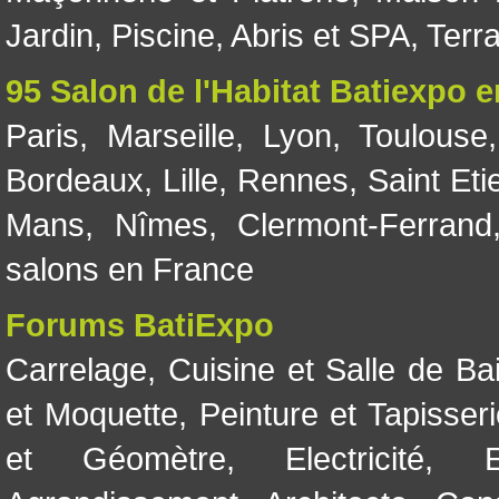
Jardin
,
Piscine, Abris et SPA
,
Terr
95 Salon de l'Habitat Batiexpo 
Paris
,
Marseille
,
Lyon
,
Toulouse
Bordeaux
,
Lille
,
Rennes
,
Saint Eti
Mans
,
Nîmes
,
Clermont-Ferrand
salons en France
Forums BatiExpo
Carrelage
,
Cuisine et Salle de Ba
et Moquette
,
Peinture et Tapisser
et Géomètre
,
Electricité
,