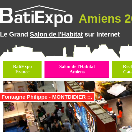
Amiens 20
Le Grand
Salon de l'Habitat
sur Internet
BatiExpo
Salon de l'Habitat
Rec
France
Amiens
Cat
Fontagne Philippe - MONTDIDIER ::.