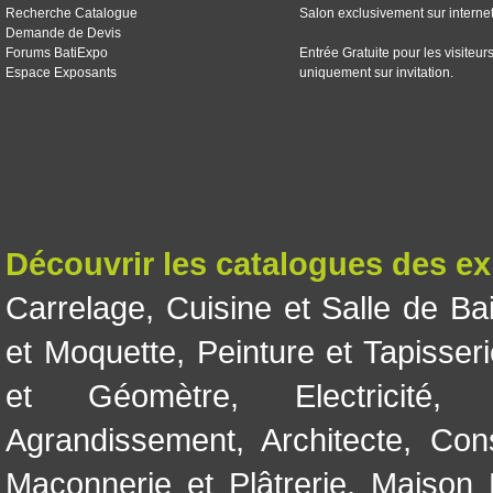
Recherche Catalogue
Salon exclusivement sur interne
Demande de Devis
Forums BatiExpo
Entrée Gratuite pour les visiteur
Espace Exposants
uniquement sur invitation.
Découvrir les catalogues des e
Carrelage
,
Cuisine et Salle de Ba
et Moquette
,
Peinture et Tapisser
et Géomètre
,
Electricité
Agrandissement
,
Architecte
,
Con
Maçonnerie et Plâtrerie
,
Maison 