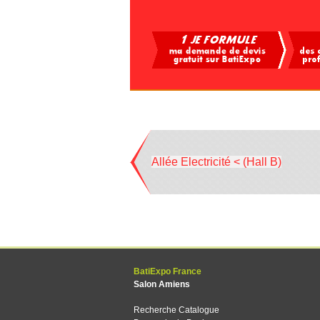
Allée Electricité < (Hall B)
BatiExpo France
Salon Amiens
Recherche Catalogue