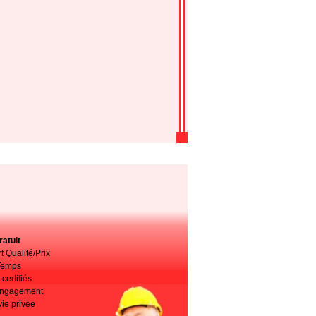
atuit
t Qualité/Prix
Temps
certifiés
 engagement
vie privée