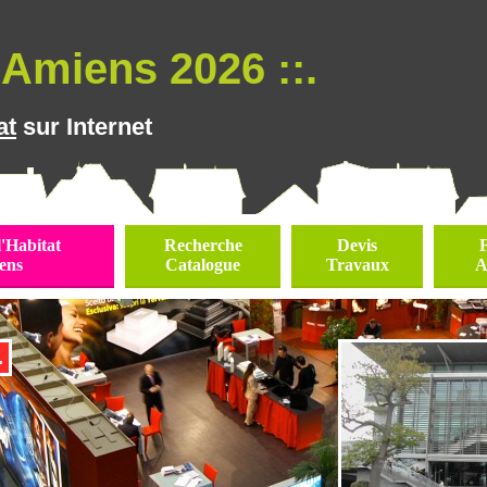
Amiens 2026 ::.
at
sur Internet
l'Habitat
Recherche
Devis
ens
Catalogue
Travaux
A
.