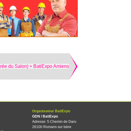
trée du Salon) > BatiExpo Amiens
Organisateur BatiExpo
GDN / BatiExpo
Adresse: 5 Chemin de Daru
26100 Romans sur Isère