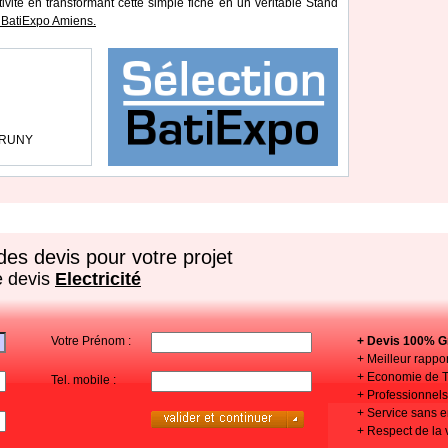
tivité en transformant cette simple fiche en un véritable Stand
 BatiExpo Amiens.
 GRUNY
es devis pour votre projet
e devis
Electricité
Votre Prénom :
+ Devis 100% Gr
+ Meilleur rappor
+ Economie de 
Tel. mobile :
+ Professionnels 
+ Service sans
+ Respect de la 