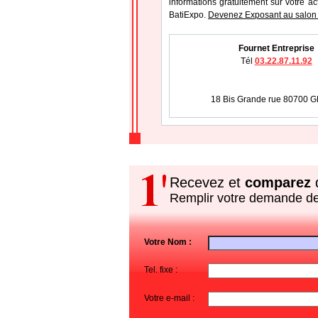
informations gratuitement sur votre ac
BatiExpo.
Devenez Exposant au salon
Fournet Entreprise
Tél
03.22.87.11.92
18 Bis Grande rue 80700
Recevez et
comparez
d
Remplir votre demande d
Votre Nom :
Tel. fixe :
Votre e-mail :