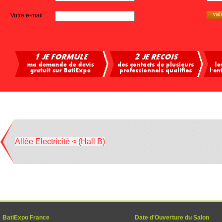
Votre e-mail :
Allée Electricité < (Hall B)
BatiExpo France
Date d'Ouverture du Salon