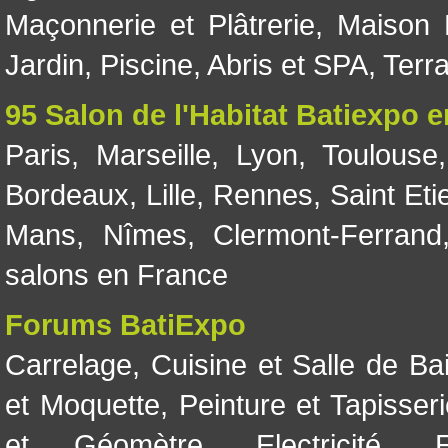
Maçonnerie et Plâtrerie
,
Maison 
Jardin
,
Piscine, Abris et SPA
,
Terr
95 Salon de l'Habitat Batiexpo 
Paris
,
Marseille
,
Lyon
,
Toulouse
Bordeaux
,
Lille
,
Rennes
,
Saint Eti
Mans
,
Nîmes
,
Clermont-Ferrand
salons en France
Forums BatiExpo
Carrelage
,
Cuisine et Salle de Ba
et Moquette
,
Peinture et Tapisser
et Géomètre
,
Electricité
,