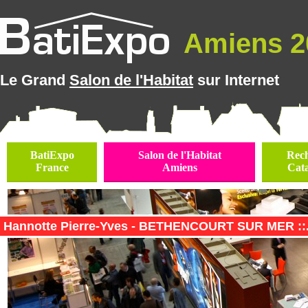
Amiens 20
Le Grand
Salon de l'Habitat
sur Internet
BatiExpo
Salon de l'Habitat
Rec
France
Amiens
Cat
Hannotte Pierre-Yves - BETHENCOURT SUR MER ::