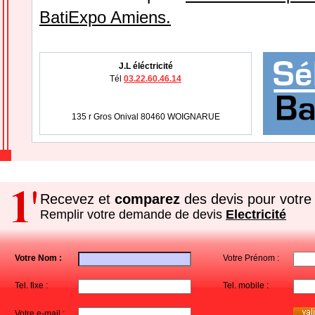
BatiExpo Amiens.
J.L éléctricité
Tél
03.22.60.46.14
135 r Gros Onival 80460 WOIGNARUE
Recevez et
comparez
des devis pour votre 
Remplir votre demande de devis
Electricité
Votre Nom :
Votre Prénom :
Tel. fixe :
Tel. mobile :
Votre e-mail :