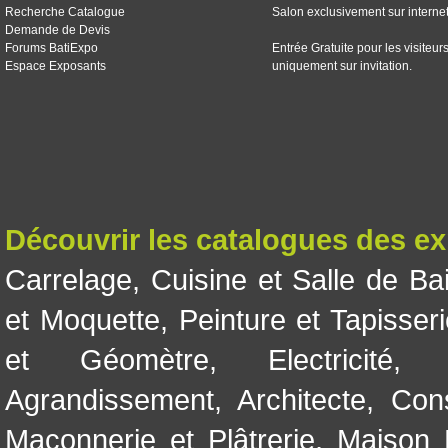
Recherche Catalogue
Salon exclusivement sur interne
Demande de Devis
Forums BatiExpo
Entrée Gratuite pour les visiteur
Espace Exposants
uniquement sur invitation.
Découvrir les catalogues des e
Carrelage
,
Cuisine et Salle de Ba
et Moquette
,
Peinture et Tapisser
et Géomètre
,
Electricité
Agrandissement
,
Architecte
,
Con
Maçonnerie et Plâtrerie
,
Maison 