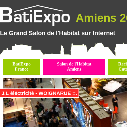
Amiens 20
Le Grand
Salon de l'Habitat
sur Internet
BatiExpo
Salon de l'Habitat
Rec
France
Amiens
Cat
J.L éléctricité - WOIGNARUE ::.