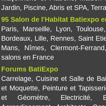
Jardin
,
Piscine, Abris et SPA
,
Terr
95 Salon de l'Habitat Batiexpo 
Paris
,
Marseille
,
Lyon
,
Toulouse
Bordeaux
,
Lille
,
Rennes
,
Saint Eti
Mans
,
Nîmes
,
Clermont-Ferrand
salons en France
Forums BatiExpo
Carrelage
,
Cuisine et Salle de Ba
et Moquette
,
Peinture et Tapisser
et Géomètre
,
Electricité
,