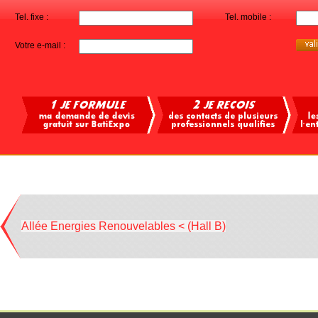
Tel. fixe :
Tel. mobile :
Votre e-mail :
Allée Energies Renouvelables < (Hall B)