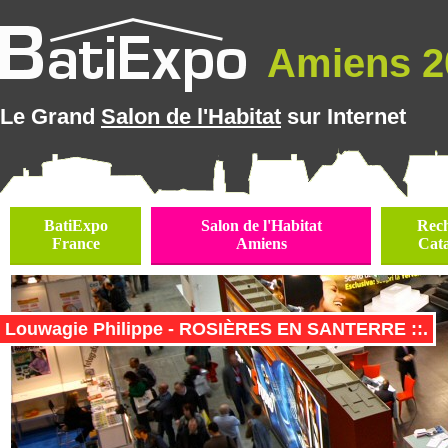
Amiens 20
Le Grand
Salon de l'Habitat
sur Internet
BatiExpo
Salon de l'Habitat
Rec
France
Amiens
Cat
Louwagie Philippe - ROSIÈRES EN SANTERRE ::.