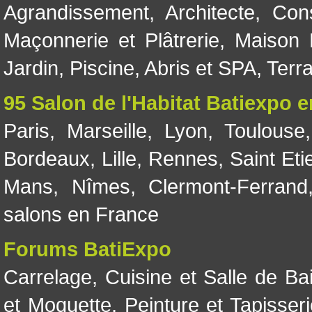
Agrandissement
,
Architecte
,
Con
Maçonnerie et Plâtrerie
,
Maison 
Jardin
,
Piscine, Abris et SPA
,
Terr
95 Salon de l'Habitat Batiexpo 
Paris
,
Marseille
,
Lyon
,
Toulouse
Bordeaux
,
Lille
,
Rennes
,
Saint Eti
Mans
,
Nîmes
,
Clermont-Ferrand
salons en France
Forums BatiExpo
Carrelage
,
Cuisine et Salle de Ba
et Moquette
,
Peinture et Tapisser