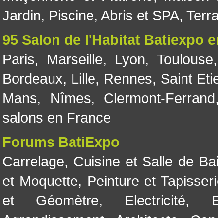
Jardin
,
Piscine, Abris et SPA
,
Terr
95 Salon de l'Habitat Batiexpo 
Paris
,
Marseille
,
Lyon
,
Toulouse
Bordeaux
,
Lille
,
Rennes
,
Saint Eti
Mans
,
Nîmes
,
Clermont-Ferrand
salons en France
Forums BatiExpo
Carrelage
,
Cuisine et Salle de Ba
et Moquette
,
Peinture et Tapisser
et Géomètre
,
Electricité
,