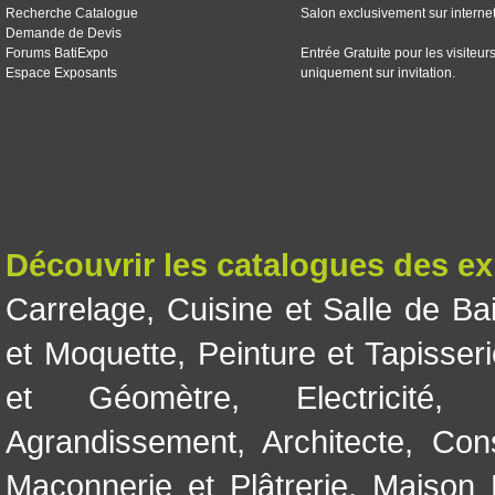
Recherche Catalogue
Salon exclusivement sur interne
Demande de Devis
Forums BatiExpo
Entrée Gratuite pour les visiteur
Espace Exposants
uniquement sur invitation.
Découvrir les catalogues des e
Carrelage
,
Cuisine et Salle de Ba
et Moquette
,
Peinture et Tapisser
et Géomètre
,
Electricité
Agrandissement
,
Architecte
,
Con
Maçonnerie et Plâtrerie
,
Maison 