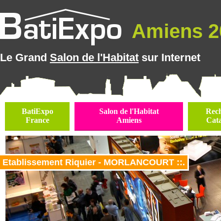
Amiens 20
Le Grand
Salon de l'Habitat
sur Internet
BatiExpo
Salon de l'Habitat
Rec
France
Amiens
Cat
Etablissement Riquier - MORLANCOURT ::.