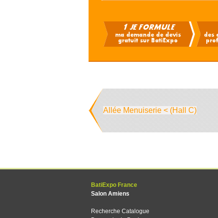
Allée Menuiserie < (Hall C)
BatiExpo France
Salon Amiens
Recherche Catalogue