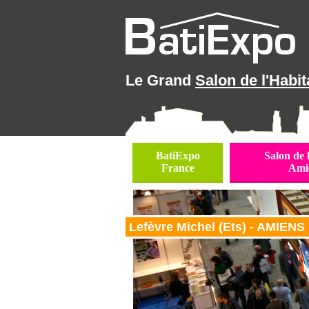
Le Grand
Salon de l'Habit
BatiExpo
Salon de 
France
Ami
Lefèvre Michel (Ets) - AMIENS :