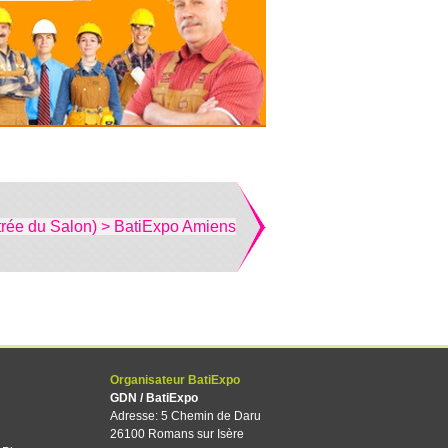
trée du Salon) > BatiExpo Amiens
Organisateur BatiExpo
GDN / BatiExpo
Adresse: 5 Chemin de Daru
26100 Romans sur Isère