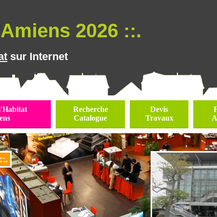
Amiens 2026 ::.
at
sur Internet
l'Habitat
Recherche
Devis
ens
Catalogue
Travaux
A
:.