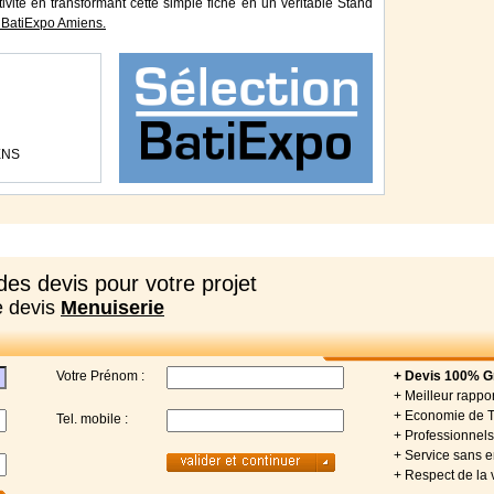
tivité en transformant cette simple fiche en un véritable Stand
 BatiExpo Amiens.
ENS
es devis pour votre projet
e devis
Menuiserie
Votre Prénom :
+ Devis 100% Gr
+ Meilleur rappor
+ Economie de 
Tel. mobile :
+ Professionnels 
+ Service sans
+ Respect de la 