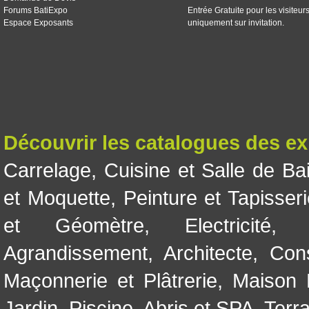
Forums BatiExpo
Entrée Gratuite pour les visiteur
Espace Exposants
uniquement sur invitation.
Découvrir les catalogues des e
Carrelage
,
Cuisine et Salle de Ba
et Moquette
,
Peinture et Tapisser
et Géomètre
,
Electricité
Agrandissement
,
Architecte
,
Con
Maçonnerie et Plâtrerie
,
Maison 
Jardin
,
Piscine, Abris et SPA
,
Terr