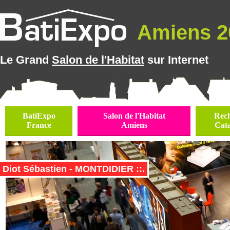
Amiens 20
Le Grand
Salon de l'Habitat
sur Internet
BatiExpo
Salon de l'Habitat
Rec
France
Amiens
Cat
Diot Sébastien - MONTDIDIER ::.