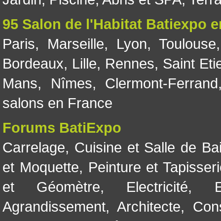
95 Salon de l'Habitat Batiexpo 
Paris
,
Marseille
,
Lyon
,
Toulouse
Bordeaux
,
Lille
,
Rennes
,
Saint Eti
Mans
,
Nîmes
,
Clermont-Ferrand
salons en France
Forums BatiExpo
Carrelage
,
Cuisine et Salle de Ba
et Moquette
,
Peinture et Tapisser
et Géomètre
,
Electricité
,
Agrandissement
,
Architecte
,
Con