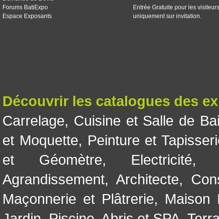
Forums BatiExpo
Entrée Gratuite pour les visiteur
Espace Exposants
uniquement sur invitation.
Découvrir les catalogues des e
Carrelage
,
Cuisine et Salle de Ba
et Moquette
,
Peinture et Tapisser
et Géomètre
,
Electricité
Agrandissement
,
Architecte
,
Con
Maçonnerie et Plâtrerie
,
Maison 
Jardin
,
Piscine, Abris et SPA
,
Terr