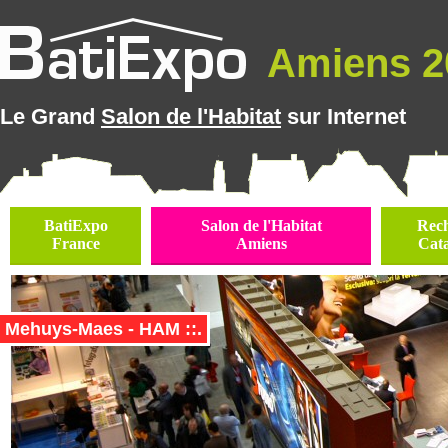
Amiens 20
Le Grand
Salon de l'Habitat
sur Internet
BatiExpo
Salon de l'Habitat
Rec
France
Amiens
Cat
Mehuys-Maes - HAM ::.