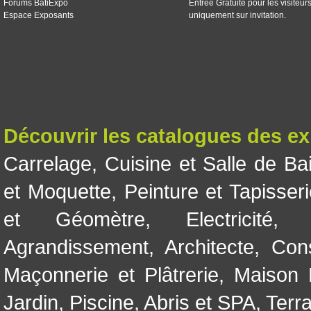
Forums BatiExpo
Entrée Gratuite pour les visiteur
Espace Exposants
uniquement sur invitation.
Découvrir les catalogues des e
Carrelage
,
Cuisine et Salle de Ba
et Moquette
,
Peinture et Tapisser
et Géomètre
,
Electricité
Agrandissement
,
Architecte
,
Con
Maçonnerie et Plâtrerie
,
Maison 
Jardin
,
Piscine, Abris et SPA
,
Terr