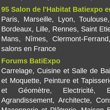
95 Salon de l'Habitat Batiexpo 
Paris
,
Marseille
,
Lyon
,
Toulouse
Bordeaux
,
Lille
,
Rennes
,
Saint Eti
Mans
,
Nîmes
,
Clermont-Ferrand
salons en France
Forums BatiExpo
Carrelage
,
Cuisine et Salle de Ba
et Moquette
,
Peinture et Tapisser
et Géomètre
,
Electricité
,
Agrandissement
,
Architecte
,
Con
Maçonnerie et Plâtrerie
,
Maison B