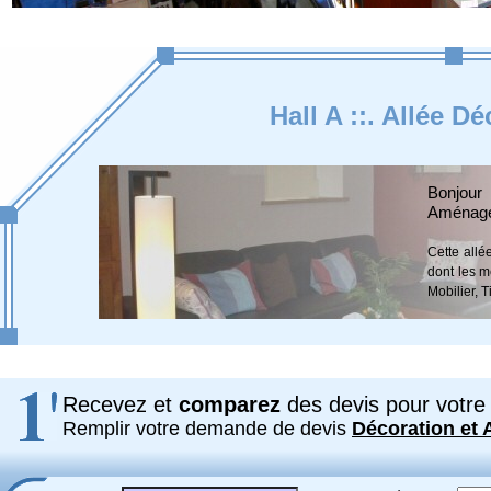
Hall A ::. Allée 
Bonjou
Aménage
Cette allé
dont les m
Mobilier, 
Recevez et
comparez
des devis pour votre 
Remplir votre demande de devis
Décoration et