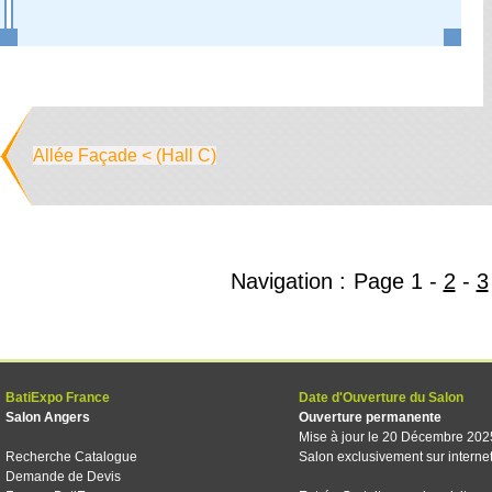
Allée Façade < (Hall C)
Navigation :
Page
1
-
2
-
3
BatiExpo France
Date d'Ouverture du Salon
Salon Angers
Ouverture permanente
Mise à jour le 20 Décembre 202
Recherche Catalogue
Salon exclusivement sur interne
Demande de Devis