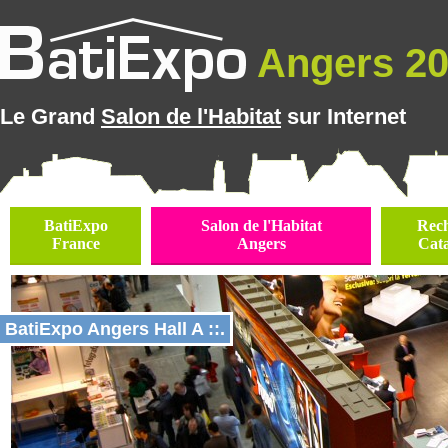
Angers 202
Le Grand
Salon de l'Habitat
sur Internet
BatiExpo
Salon de l'Habitat
Rec
France
Angers
Cat
BatiExpo Angers Hall A ::.