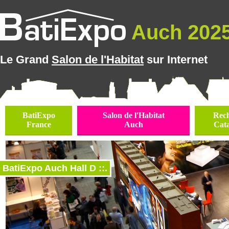
Auch 2025 
Le Grand
Salon de l'Habitat
sur Internet
BatiExpo
Salon de l'Habitat
Rec
France
Auch
Cat
BatiExpo Auch Hall D ::.