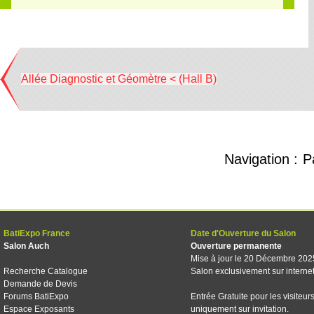
Allée Diagnostic et Géomètre < (Hall B)
Navigation :
P
BatiExpo France
Date d'Ouverture du Salon
Salon Auch
Ouverture permanente
Mise à jour le 20 Décembre 202
Recherche Catalogue
Salon exclusivement sur interne
Demande de Devis
Forums BatiExpo
Entrée Gratuite pour les visiteur
Espace Exposants
uniquement sur invitation.