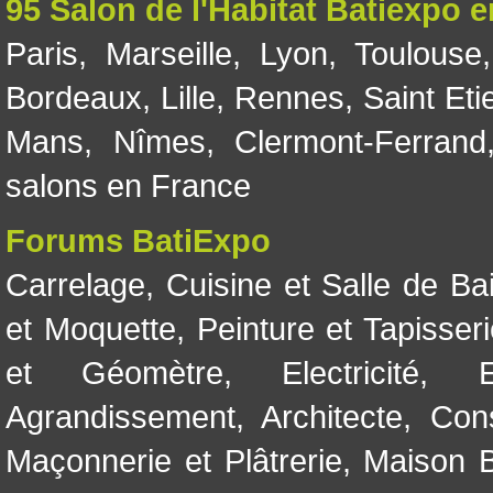
95 Salon de l'Habitat Batiexpo 
Paris
,
Marseille
,
Lyon
,
Toulouse
Bordeaux
,
Lille
,
Rennes
,
Saint Eti
Mans
,
Nîmes
,
Clermont-Ferrand
salons en France
Forums BatiExpo
Carrelage
,
Cuisine et Salle de Ba
et Moquette
,
Peinture et Tapisser
et Géomètre
,
Electricité
,
Agrandissement
,
Architecte
,
Con
Maçonnerie et Plâtrerie
,
Maison B