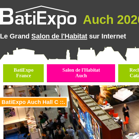
Auch 2026
Le Grand
Salon de l'Habitat
sur Internet
BatiExpo
Salon de l'Habitat
Rec
France
Auch
Cat
BatiExpo Auch Hall C ::.