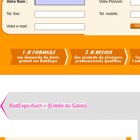
Votre Nom :
Votre Prénom :
Tel. fixe :
Tel. mobile :
Votre e-mail :
BatiExpo Auch < (Entrée du Salon)