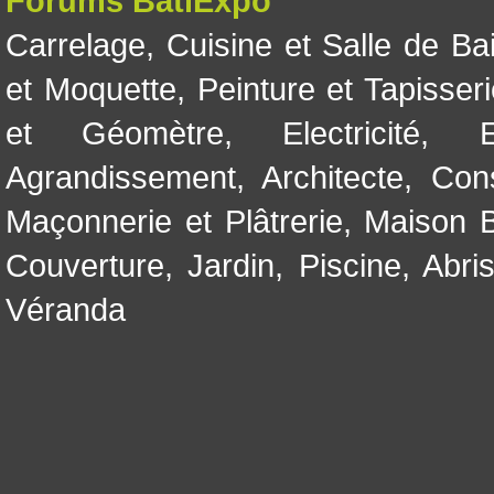
Forums BatiExpo
Carrelage
,
Cuisine et Salle de Ba
et Moquette
,
Peinture et Tapisser
et Géomètre
,
Electricité
,
Agrandissement
,
Architecte
,
Con
Maçonnerie et Plâtrerie
,
Maison B
Couverture
,
Jardin
,
Piscine, Abri
Véranda