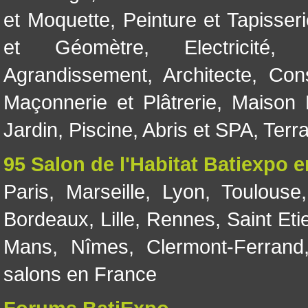
et Moquette
,
Peinture et Tapisser
et Géomètre
,
Electricité
Agrandissement
,
Architecte
,
Con
Maçonnerie et Plâtrerie
,
Maison 
Jardin
,
Piscine, Abris et SPA
,
Terr
95 Salon de l'Habitat Batiexpo 
Paris
,
Marseille
,
Lyon
,
Toulouse
Bordeaux
,
Lille
,
Rennes
,
Saint Eti
Mans
,
Nîmes
,
Clermont-Ferrand
salons en France