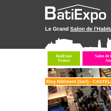
Le Grand
Salon de l'Habit
BatiExpo
Salon de 
France
Au
Eloy Bâtiment (Sarl) - CAST