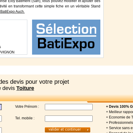
prise Eloy Bâtiment (Sarl), vous pouvez modifier et ajouter des
tivité en transformant cette simple fiche en un véritable Stand
BatiExpo Auch.
s
UVIGNON
es devis pour votre projet
e devis
Toiture
Votre Prénom :
+ Devis 100% Gr
+ Meilleur rappor
+ Economie de 
Tel. mobile :
+ Professionnels 
+ Service sans