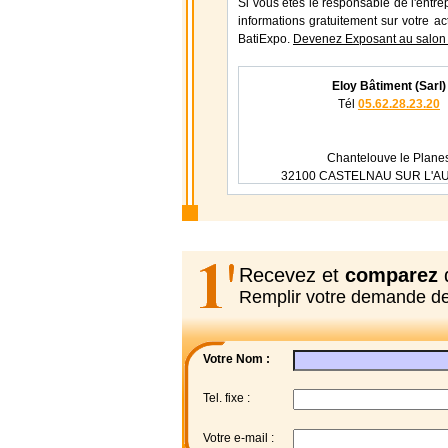
Si vous étes le responsable de l'entre
informations gratuitement sur votre ac
BatiExpo.
Devenez Exposant au salon 
Eloy Bâtiment (Sarl)
Tél
05.62.28.23.20
Chantelouve le Plane
32100 CASTELNAU SUR L'A
Recevez et
comparez
d
Remplir votre demande d
Votre Nom :
Tel. fixe :
Votre e-mail :