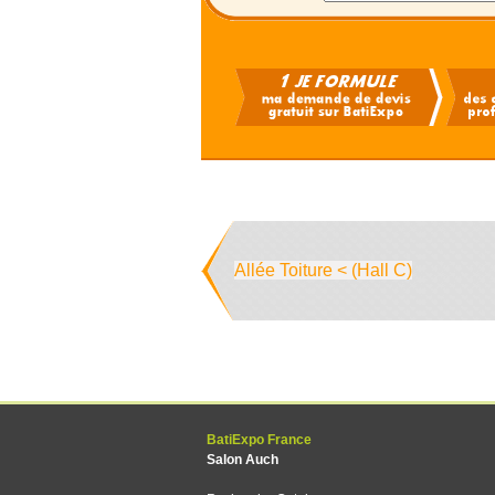
Allée Toiture < (Hall C)
BatiExpo France
Salon Auch