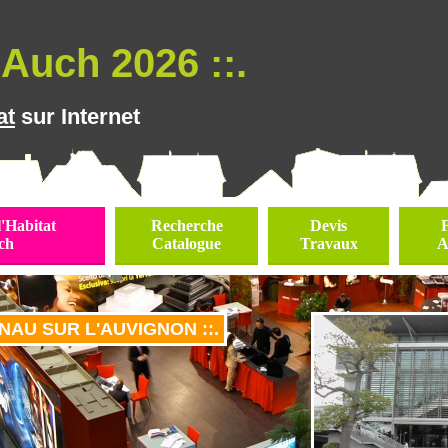
Auch 2026 ::.
at
sur Internet
l'Habitat
Recherche
Devis
ch
Catalogue
Travaux
A
ELNAU SUR L'AUVIGNON ::.