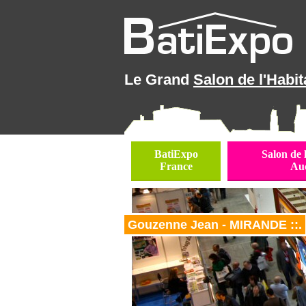
Le Grand
Salon de l'Habit
BatiExpo
Salon de 
France
Au
Gouzenne Jean - MIRANDE ::.