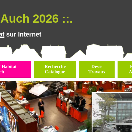
Auch 2026 ::.
at
sur Internet
l'Habitat
Recherche
Devis
ch
Catalogue
Travaux
A