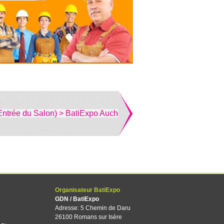
Entrée du Salon) > BatiExpo Auch
Organisateur BatiExpo
GDN / BatiExpo
Adresse: 5 Chemin de Daru
26100 Romans sur Isère