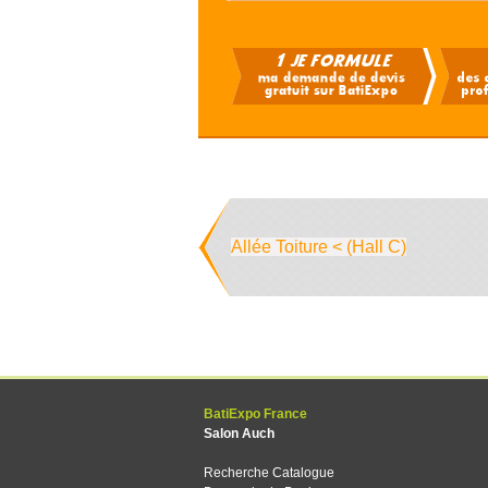
Allée Toiture < (Hall C)
BatiExpo France
Salon Auch
Recherche Catalogue