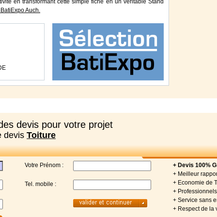
tivité en transformant cette simple fiche en un véritable Stand
BatiExpo Auch.
DE
es devis pour votre projet
e devis
Toiture
Votre Prénom :
+ Devis 100% Gr
+ Meilleur rappor
+ Economie de 
Tel. mobile :
+ Professionnels 
+ Service sans
+ Respect de la 