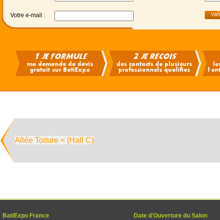
Votre e-mail :
Allée Toiture < (Hall C)
BatiExpo France
Date d'Ouverture du Salon