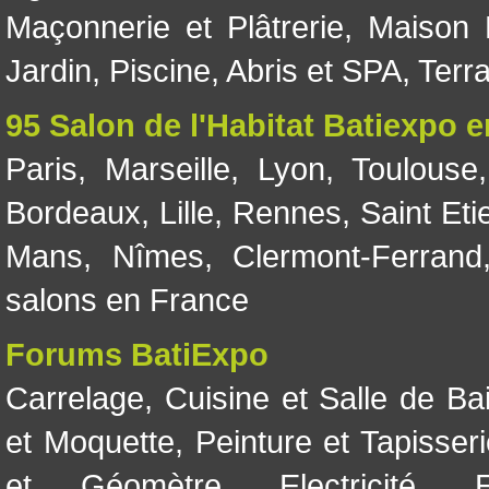
Maçonnerie et Plâtrerie
,
Maison 
Jardin
,
Piscine, Abris et SPA
,
Terr
95 Salon de l'Habitat Batiexpo 
Paris
,
Marseille
,
Lyon
,
Toulouse
Bordeaux
,
Lille
,
Rennes
,
Saint Eti
Mans
,
Nîmes
,
Clermont-Ferrand
salons en France
Forums BatiExpo
Carrelage
,
Cuisine et Salle de Ba
et Moquette
,
Peinture et Tapisser
et Géomètre
,
Electricité
,