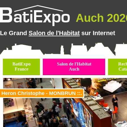
Auch 2026
Le Grand
Salon de l'Habitat
sur Internet
BatiExpo
Salon de l'Habitat
Rec
France
Auch
Cat
Heron Christophe - MONBRUN ::.