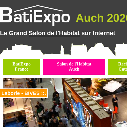
Auch 2026
Le Grand
Salon de l'Habitat
sur Internet
BatiExpo
Salon de l'Habitat
Rec
France
Auch
Cat
Laborie - BIVES ::.