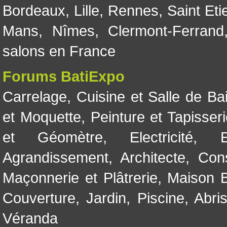
Bordeaux
,
Lille
,
Rennes
,
Saint Eti
Mans
,
Nîmes
,
Clermont-Ferrand
salons en France
Forums BatiExpo
Carrelage
,
Cuisine et Salle de Ba
et Moquette
,
Peinture et Tapisser
et Géomètre
,
Electricité
,
Agrandissement
,
Architecte
,
Con
Maçonnerie et Plâtrerie
,
Maison B
Couverture
,
Jardin
,
Piscine, Abri
Véranda