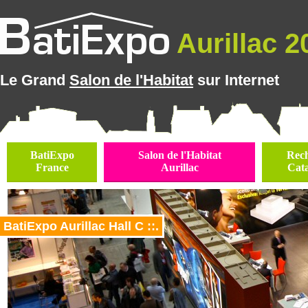
Aurillac 20
Le Grand
Salon de l'Habitat
sur Internet
BatiExpo
Salon de l'Habitat
Rec
France
Aurillac
Cat
BatiExpo Aurillac Hall C ::.