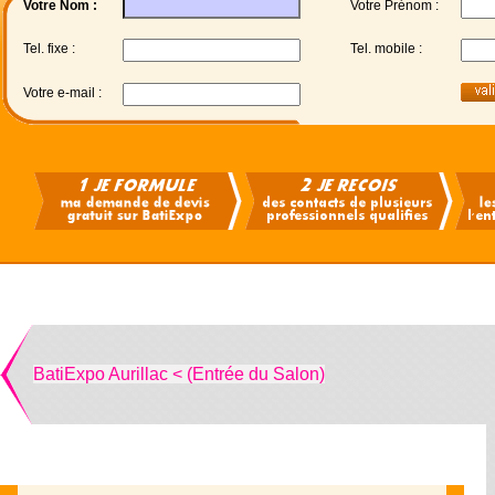
Votre Nom :
Votre Prénom :
Tel. fixe :
Tel. mobile :
Votre e-mail :
BatiExpo Aurillac < (Entrée du Salon)