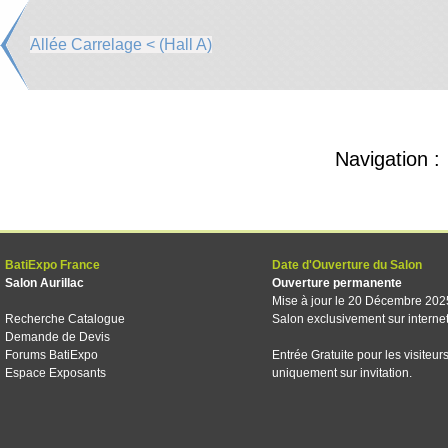
Allée Carrelage < (Hall A)
Navigation :
BatiExpo France
Date d'Ouverture du Salon
Salon Aurillac
Ouverture permanente
Mise à jour le 20 Décembre 202
Recherche Catalogue
Salon exclusivement sur interne
Demande de Devis
Forums BatiExpo
Entrée Gratuite pour les visiteur
Espace Exposants
uniquement sur invitation.