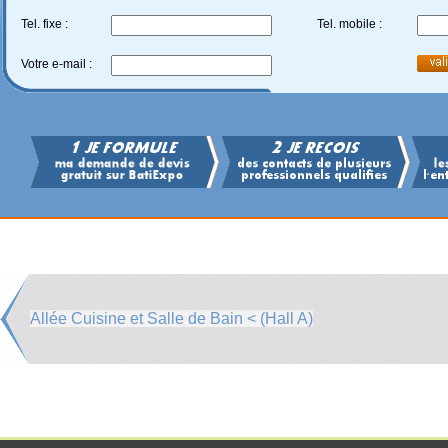
Tel. fixe :
Tel. mobile :
Votre e-mail :
Allée Cuisine et Salle de Bain < (Hall A)