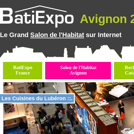
Avignon 2
Le Grand
Salon de l'Habitat
sur Internet
BatiExpo
Salon de l'Habitat
Rec
France
Avignon
Cat
Les Cuisines du Lubéron ::.