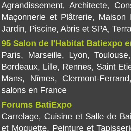
Agrandissement
,
Architecte
,
Con
Maçonnerie et Plâtrerie
,
Maison 
Jardin
,
Piscine, Abris et SPA
,
Terr
95 Salon de l'Habitat Batiexpo 
Paris
,
Marseille
,
Lyon
,
Toulouse
Bordeaux
,
Lille
,
Rennes
,
Saint Eti
Mans
,
Nîmes
,
Clermont-Ferrand
salons en France
Forums BatiExpo
Carrelage
,
Cuisine et Salle de Ba
et Moquette
,
Peinture et Tapisser