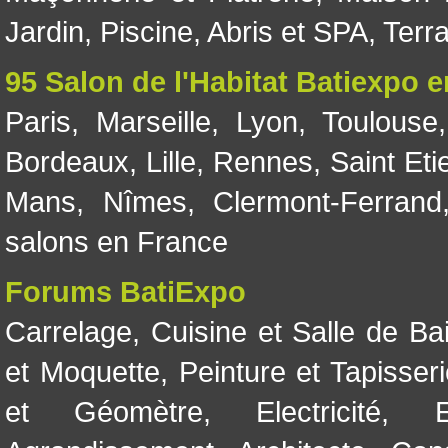
Jardin
,
Piscine, Abris et SPA
,
Terr
95 Salon de l'Habitat Batiexpo 
Paris
,
Marseille
,
Lyon
,
Toulouse
Bordeaux
,
Lille
,
Rennes
,
Saint Eti
Mans
,
Nîmes
,
Clermont-Ferrand
salons en France
Forums BatiExpo
Carrelage
,
Cuisine et Salle de Ba
et Moquette
,
Peinture et Tapisser
et Géomètre
,
Electricité
,