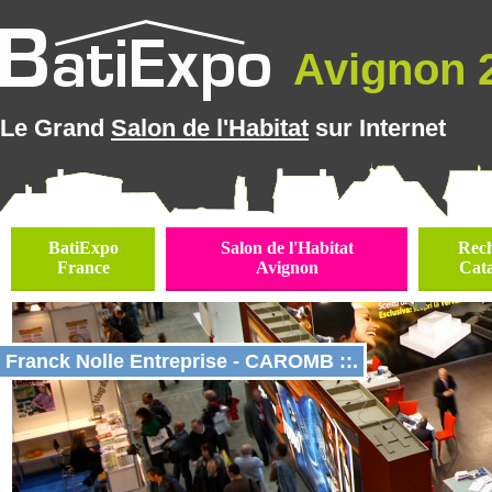
Avignon 2
Le Grand
Salon de l'Habitat
sur Internet
BatiExpo
Salon de l'Habitat
Rec
France
Avignon
Cat
Franck Nolle Entreprise - CAROMB ::.