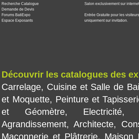
Recherche Catalogue
Salon exclusivement sur interne
Demande de Devis
Forums BatiExpo
Entrée Gratuite pour les visiteur
Espace Exposants
uniquement sur invitation.
Découvrir les catalogues des e
Carrelage
,
Cuisine et Salle de Ba
et Moquette
,
Peinture et Tapisser
et Géomètre
,
Electricité
Agrandissement
,
Architecte
,
Con
Maçonnerie et Plâtrerie
,
Maison 