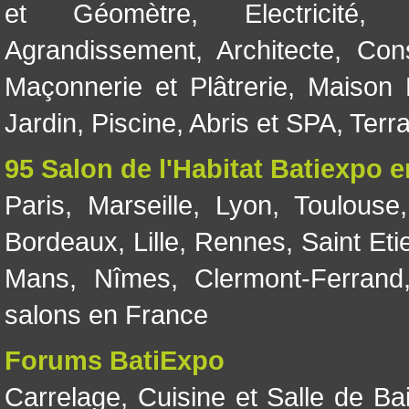
et Géomètre
,
Electricité
Agrandissement
,
Architecte
,
Con
Maçonnerie et Plâtrerie
,
Maison 
Jardin
,
Piscine, Abris et SPA
,
Terr
95 Salon de l'Habitat Batiexpo 
Paris
,
Marseille
,
Lyon
,
Toulouse
Bordeaux
,
Lille
,
Rennes
,
Saint Eti
Mans
,
Nîmes
,
Clermont-Ferrand
salons en France
Forums BatiExpo
Carrelage
,
Cuisine et Salle de Ba