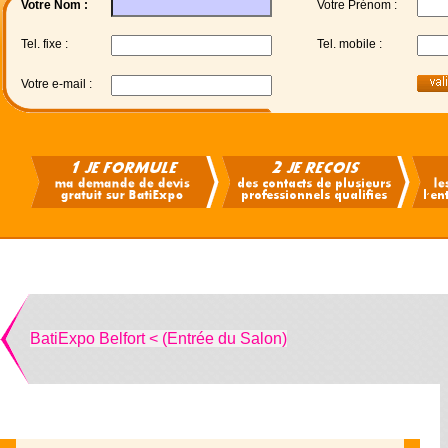
Votre Nom :
Votre Prénom :
Tel. fixe :
Tel. mobile :
Votre e-mail :
BatiExpo Belfort < (Entrée du Salon)