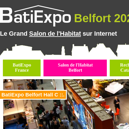
Belfort 202
Le Grand
Salon de l'Habitat
sur Internet
BatiExpo
Salon de l'Habitat
Rec
France
Belfort
Cat
BatiExpo Belfort Hall C ::.