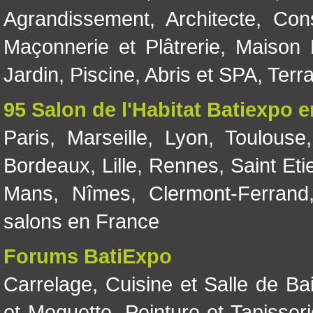
Agrandissement
,
Architecte
,
Con
Maçonnerie et Plâtrerie
,
Maison 
Jardin
,
Piscine, Abris et SPA
,
Terr
95 Salon de l'Habitat Batiexpo 
Paris
,
Marseille
,
Lyon
,
Toulouse
Bordeaux
,
Lille
,
Rennes
,
Saint Eti
Mans
,
Nîmes
,
Clermont-Ferrand
salons en France
Forums BatiExpo
Carrelage
,
Cuisine et Salle de Ba
et Moquette
,
Peinture et Tapisser