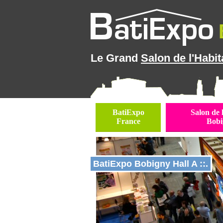
Le Grand
Salon de l'Habit
BatiExpo
Salon de 
France
Bobi
BatiExpo Bobigny Hall A ::.