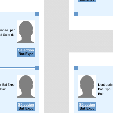
ionnée par
et Salle de
ar BatiExpo
L'entrepri
 Bain.
BatiExpo B
Bain.