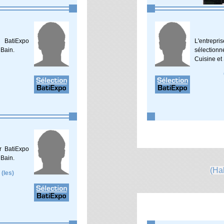
r BatiExpo
L'entrepri
 Bain.
sélection
Cuisine et 
r BatiExpo
 Bain.
(Hal
 (les)