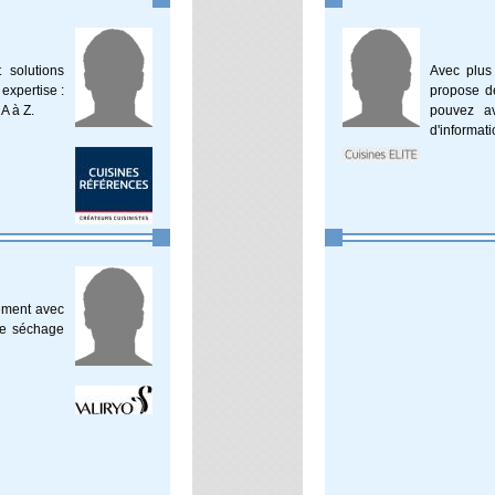
 solutions
Avec plus
expertise :
propose de
A à Z.
pouvez av
d'informati
pement avec
 de séchage