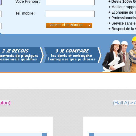
Votre Prénom :
+ Devis 100% Gr
+ Meilleur rappor
+ Economie de 
Tel. mobile :
+ Professionnels 
+ Service sans
+ Respect de la 
alon)
(Hall A) >