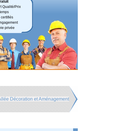
atuit
t Qualité/Prix
Temps
certifiés
 engagement
vie privée
 Allée Décoration et Aménagement