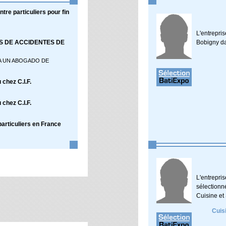
tre particuliers pour fin
L'entrepr
 DE ACCIDENTES DE
Bobigny da
 A UN ABOGADO DE
chez C.I.F.
chez C.I.F.
particuliers en France
L'entrep
sélection
Cuisine et 
Cuisi