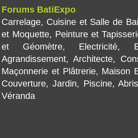
Forums BatiExpo
Carrelage
,
Cuisine et Salle de Ba
et Moquette
,
Peinture et Tapisser
et Géomètre
,
Electricité
,
Agrandissement
,
Architecte
,
Con
Maçonnerie et Plâtrerie
,
Maison B
Couverture
,
Jardin
,
Piscine, Abri
Véranda