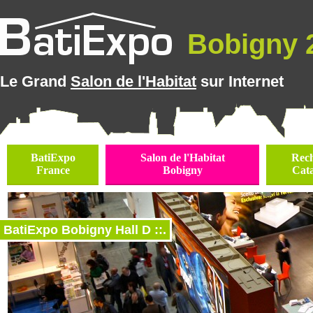
Bobigny 2
Le Grand
Salon de l'Habitat
sur Internet
BatiExpo
Salon de l'Habitat
Rec
France
Bobigny
Cat
BatiExpo Bobigny Hall D ::.