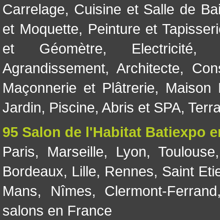
Carrelage
,
Cuisine et Salle de Ba
et Moquette
,
Peinture et Tapisser
et Géomètre
,
Electricité
Agrandissement
,
Architecte
,
Con
Maçonnerie et Plâtrerie
,
Maison 
Jardin
,
Piscine, Abris et SPA
,
Terr
95 Salon de l'Habitat Batiexpo 
Paris
,
Marseille
,
Lyon
,
Toulouse
Bordeaux
,
Lille
,
Rennes
,
Saint Eti
Mans
,
Nîmes
,
Clermont-Ferrand
salons en France