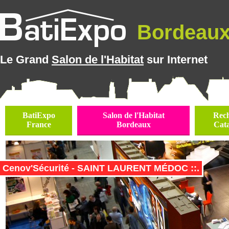
Bordeaux 
Le Grand
Salon de l'Habitat
sur Internet
BatiExpo
Salon de l'Habitat
Rec
France
Bordeaux
Cat
Cenov'Sécurité - SAINT LAURENT MÉDOC ::.