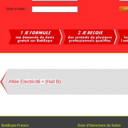
Votre e-mail :
Allée Electricité < (Hall B)
BatiExpo France
Date d'Ouverture du Salon