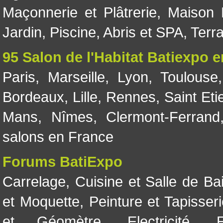
Maçonnerie et Plâtrerie
,
Maison 
Jardin
,
Piscine, Abris et SPA
,
Terr
95 Salon de l'Habitat Batiexpo 
Paris
,
Marseille
,
Lyon
,
Toulouse
Bordeaux
,
Lille
,
Rennes
,
Saint Eti
Mans
,
Nîmes
,
Clermont-Ferrand
salons en France
Forums BatiExpo
Carrelage
,
Cuisine et Salle de Ba
et Moquette
,
Peinture et Tapisser
et Géomètre
,
Electricité
,