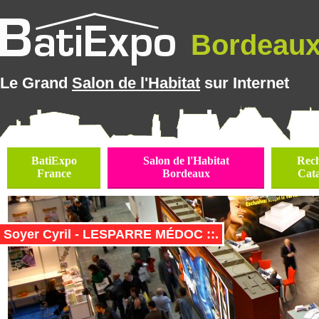
Bordeaux 
Le Grand
Salon de l'Habitat
sur Internet
BatiExpo
Salon de l'Habitat
Rec
France
Bordeaux
Cat
Soyer Cyril - LESPARRE MÉDOC ::.