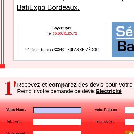
BatiExpo Bordeaux.
Soyer Cyril
Tél
05.56.41.25.72
24 chem Treman 33340 LESPARRE MÉDOC
Recevez et
comparez
des devis pour votre 
Remplir votre demande de devis
Electricité
Votre Nom :
Votre Prénom :
Tel. fixe :
Tel. mobile :
Votre e-mail :