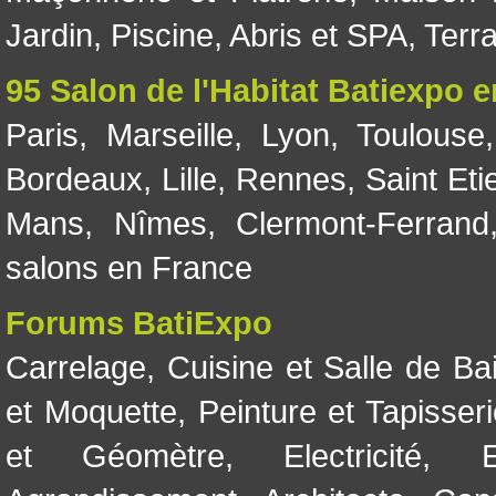
Jardin
,
Piscine, Abris et SPA
,
Terr
95 Salon de l'Habitat Batiexpo 
Paris
,
Marseille
,
Lyon
,
Toulouse
Bordeaux
,
Lille
,
Rennes
,
Saint Eti
Mans
,
Nîmes
,
Clermont-Ferrand
salons en France
Forums BatiExpo
Carrelage
,
Cuisine et Salle de Ba
et Moquette
,
Peinture et Tapisser
et Géomètre
,
Electricité
,