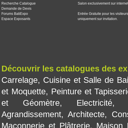
Recherche Catalogue
Salon exclusivement sur interne
Demande de Devis
Forums BatiExpo
Entrée Gratuite pour les visiteur
Espace Exposants
uniquement sur invitation.
Découvrir les catalogues des e
Carrelage
,
Cuisine et Salle de Ba
et Moquette
,
Peinture et Tapisser
et Géomètre
,
Electricité
Agrandissement
,
Architecte
,
Con
Maçonnerie et Plâtrerie
,
Maison 