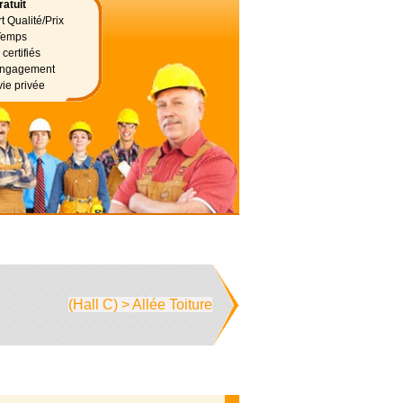
atuit
t Qualité/Prix
Temps
certifiés
 engagement
vie privée
(Hall C) > Allée Toiture