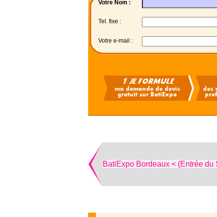
Votre Nom :
Tel. fixe :
Votre e-mail :
BatiExpo Bordeaux < (Entrée du 