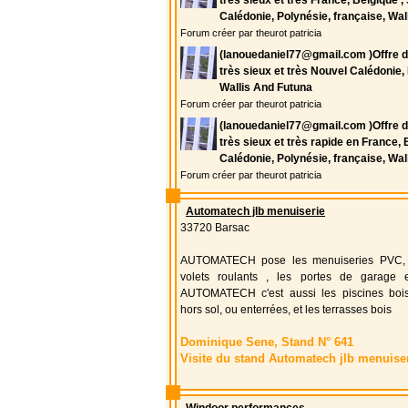
très sieux et très France, Belgique ,
Calédonie, Polynésie, française, Wal
Forum créer par theurot patricia
(lanouedaniel77@gmail.com )Offre de
très sieux et très Nouvel Calédonie,
Wallis And Futuna
Forum créer par theurot patricia
(lanouedaniel77@gmail.com )Offre de
très sieux et très rapide en France, 
Calédonie, Polynésie, française, Wal
Forum créer par theurot patricia
Automatech jlb menuiserie
33720 Barsac
AUTOMATECH pose les menuiseries PVC, 
volets roulants , les portes de garage et
AUTOMATECH c'est aussi les piscines bo
hors sol, ou enterrées, et les terrasses bois
Dominique Sene, Stand N° 641
Visite du stand Automatech jlb menuise