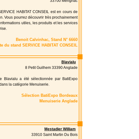
33700 Merignac
SERVICE HABITAT CONSEIL est en cours de
on. Vous pourrez découvrir très prochainement
informations utiles, les produits et les services
rise.
Benoit Calvinhac, Stand N° 6660
ite du stand SERVICE HABITAT CONSEIL
Blavialu
8 Petit Guilhem 33390 Anglade
ise Blavialu a été sélectionnée par BatiExpo
ans la catégorie Menuiserie.
Sélection BatiExpo Bordeaux
Menuiserie Anglade
Mestadier William
33910 Saint Martin Du Bois