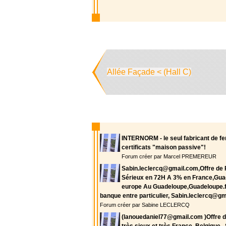
Allée Façade < (Hall C)
INTERNORM - le seul fabricant de fe
certificats "maison passive"!
Forum créer par Marcel PREMEREUR
Sabin.leclercq@gmail.com,Offre de P
Sérieux en 72H A 3% en France,Guad
europe Au Guadeloupe,Guadeloupe.fr
banque entre particulier, Sabin.leclercq@gm
Forum créer par Sabine LECLERCQ
(lanouedaniel77@gmail.com )Offre de