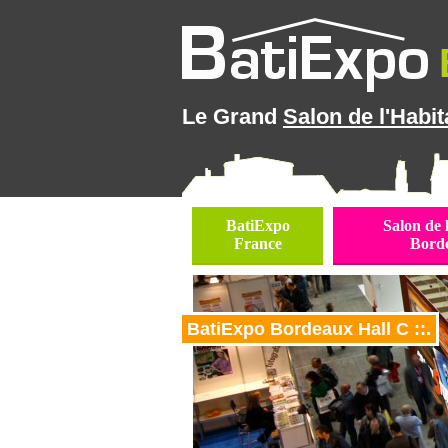
Le Grand
Salon de l'Habit
BatiExpo
Salon de 
France
Bord
BatiExpo Bordeaux Hall C ::.