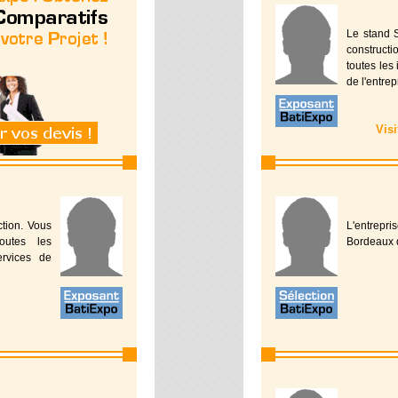
Le stand 
constructi
toutes les 
de l'entrep
Vis
ction. Vous
L'entrepr
outes les
Bordeaux d
ervices de