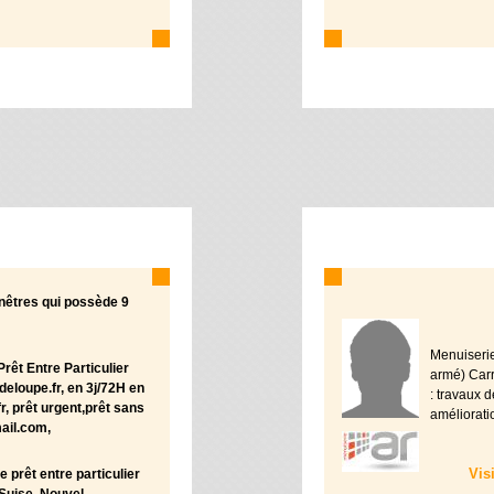
nêtres qui possède 9
Menuiseri
rêt Entre Particulier
armé) Carr
eloupe.fr, en 3j/72H en
: travaux 
, prêt urgent,prêt sans
amélioratio
ail.com,
Vis
 prêt entre particulier