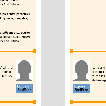
 Suise, Nouvel
lis And Futuna
 prêt entre particulier
 Polynésie, française,
 prêt entre particulier
Belgique , Suise, Nouvel
lis And Futuna
ALU , les
Le stand
 portails.
constructi
is MAEVA ,
toutes les 
de l'entrep
rie