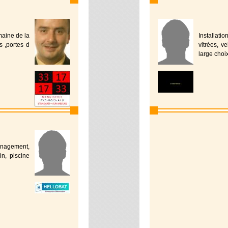
maine de la
Installati
s ,portes d
vitrées, v
large choix
nagement,
in, piscine