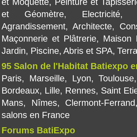
et Moquette
,
Peinture et Tapisser
et Géomètre
,
Electricité
Agrandissement
,
Architecte
,
Con
Maçonnerie et Plâtrerie
,
Maison 
Jardin
,
Piscine, Abris et SPA
,
Terr
95 Salon de l'Habitat Batiexpo 
Paris
,
Marseille
,
Lyon
,
Toulouse
Bordeaux
,
Lille
,
Rennes
,
Saint Eti
Mans
,
Nîmes
,
Clermont-Ferrand
salons en France
Forums BatiExpo