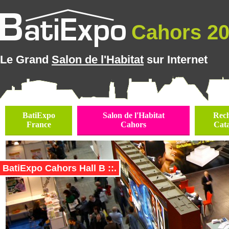
Cahors 202
Le Grand
Salon de l'Habitat
sur Internet
BatiExpo
Salon de l'Habitat
Rec
France
Cahors
Cat
BatiExpo Cahors Hall B ::.