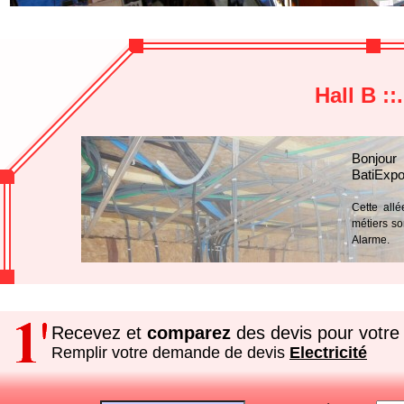
Hall B ::
Bonjour
BatiExpo
Cette allé
métiers so
Alarme.
Recevez et
comparez
des devis pour votre 
Remplir votre demande de devis
Electricité