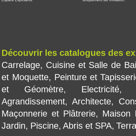
Espace Exposants
uniquement sur invitation.
Découvrir les catalogues des e
Carrelage
,
Cuisine et Salle de Ba
et Moquette
,
Peinture et Tapisser
et Géomètre
,
Electricité
Agrandissement
,
Architecte
,
Con
Maçonnerie et Plâtrerie
,
Maison 
Jardin
,
Piscine, Abris et SPA
,
Terr