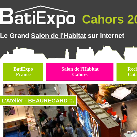
Cahors 20
Le Grand
Salon de l'Habitat
sur Internet
BatiExpo
Salon de l'Habitat
Rec
France
Cahors
Cat
L'Atelier - BEAUREGARD ::.