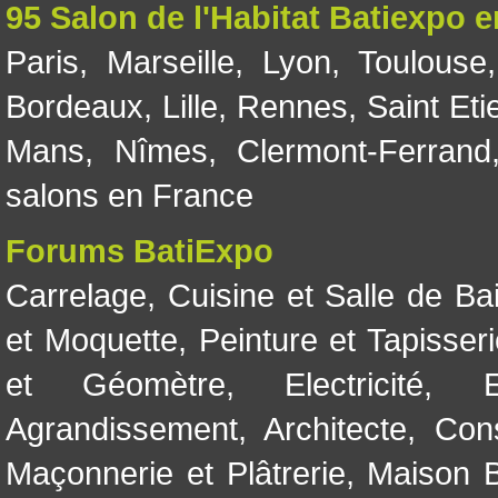
95 Salon de l'Habitat Batiexpo 
Paris
,
Marseille
,
Lyon
,
Toulouse
Bordeaux
,
Lille
,
Rennes
,
Saint Eti
Mans
,
Nîmes
,
Clermont-Ferrand
salons en France
Forums BatiExpo
Carrelage
,
Cuisine et Salle de Ba
et Moquette
,
Peinture et Tapisser
et Géomètre
,
Electricité
,
Agrandissement
,
Architecte
,
Con
Maçonnerie et Plâtrerie
,
Maison B