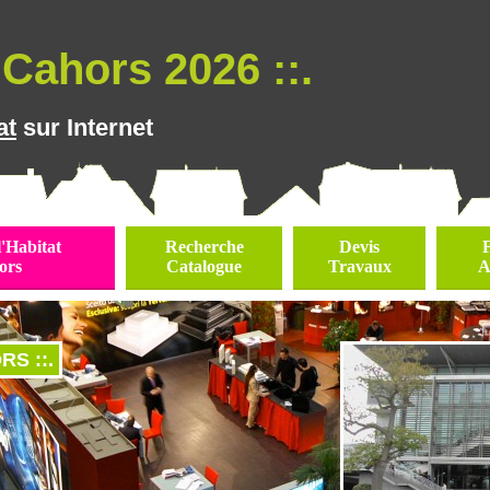
Cahors 2026 ::.
at
sur Internet
l'Habitat
Recherche
Devis
ors
Catalogue
Travaux
A
RS ::.