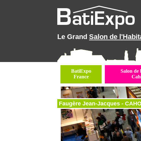
Le Grand
Salon de l'Habit
BatiExpo
Salon de 
France
Cah
Faugère Jean-Jacques - CAHO