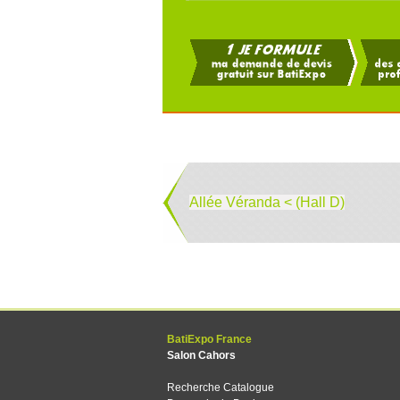
Allée Véranda < (Hall D)
BatiExpo France
Salon Cahors
Recherche Catalogue