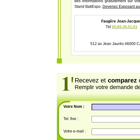
des informations gratuitement sur vot
Stand BatiExpo.
Devenez Exposant au 
Faugère Jean-Jacque
Tél
05.65.35.51.01
512 av Jean Jaurès 46000
Recevez et
comparez
d
Remplir votre demande d
Votre Nom :
Tel. fixe :
Votre e-mail :