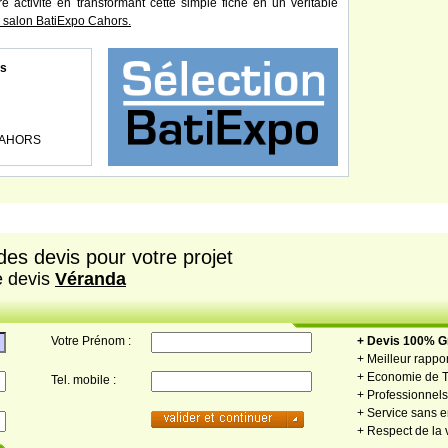
re activité en transformant cette simple fiche en un véritable
salon BatiExpo Cahors.
s
 CAHORS
es devis pour votre projet
e devis
Véranda
Votre Prénom :
+ Devis 100% Gr
+ Meilleur rappor
+ Economie de 
Tel. mobile :
+ Professionnels 
+ Service sans
+ Respect de la 