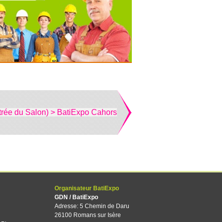
trée du Salon) > BatiExpo Cahors
Organisateur BatiExpo
GDN / BatiExpo
Adresse: 5 Chemin de Daru
26100 Romans sur Isère