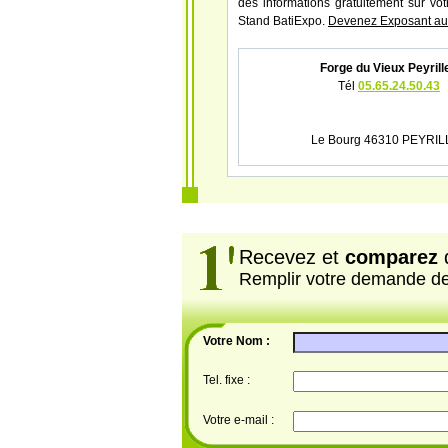
des informations gratuitement sur vot
Stand BatiExpo.
Devenez Exposant au 
Forge du Vieux Peyrill
Tél
05.65.24.50.43
Le Bourg 46310 PEYRIL
Recevez et
comparez
d
Remplir votre demande d
Votre Nom :
Tel. fixe :
Votre e-mail :