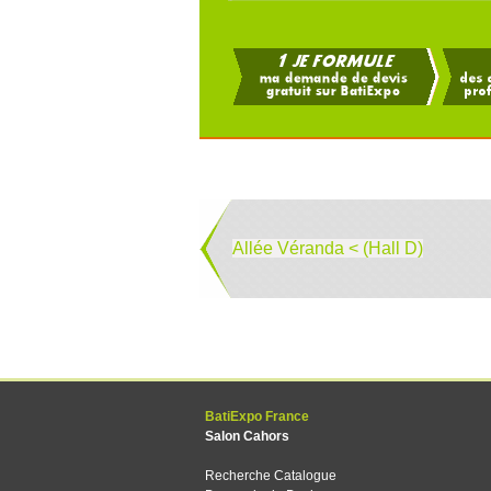
Allée Véranda < (Hall D)
BatiExpo France
Salon Cahors
Recherche Catalogue