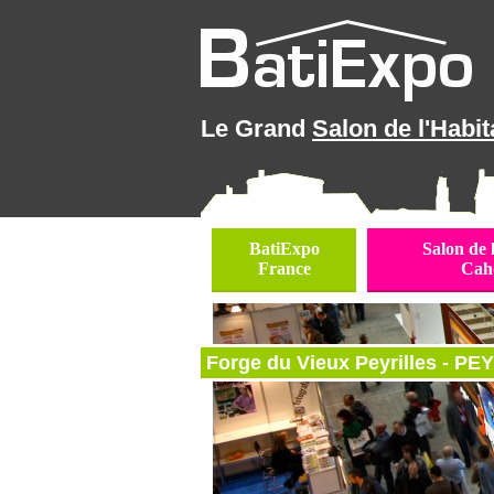
Le Grand
Salon de l'Habit
BatiExpo
Salon de 
France
Cah
Forge du Vieux Peyrilles - PEY