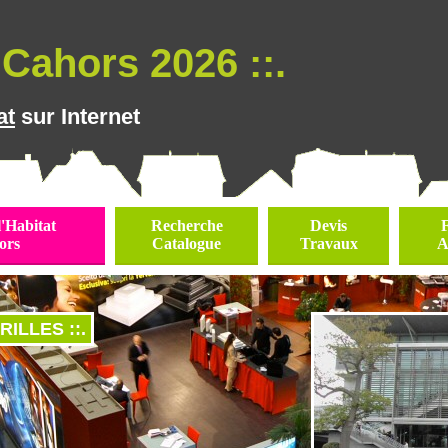
Cahors 2026 ::.
at
sur Internet
l'Habitat
Recherche
Devis
ors
Catalogue
Travaux
A
RILLES ::.