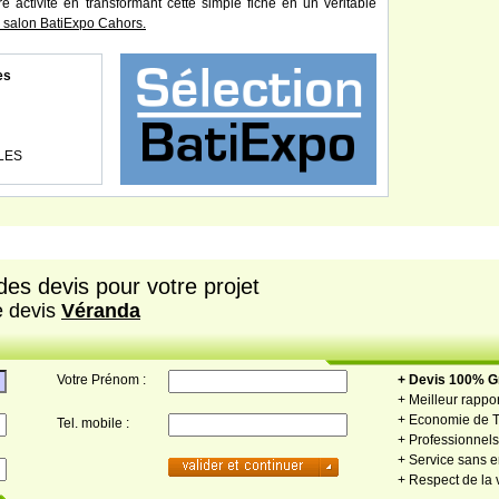
re activité en transformant cette simple fiche en un véritable
salon BatiExpo Cahors.
es
LES
es devis pour votre projet
e devis
Véranda
Votre Prénom :
+ Devis 100% Gr
+ Meilleur rappor
+ Economie de 
Tel. mobile :
+ Professionnels 
+ Service sans
+ Respect de la 