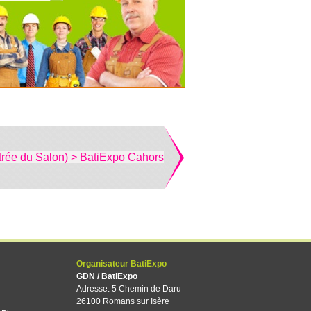
trée du Salon) > BatiExpo Cahors
Organisateur BatiExpo
GDN / BatiExpo
Adresse: 5 Chemin de Daru
26100 Romans sur Isère