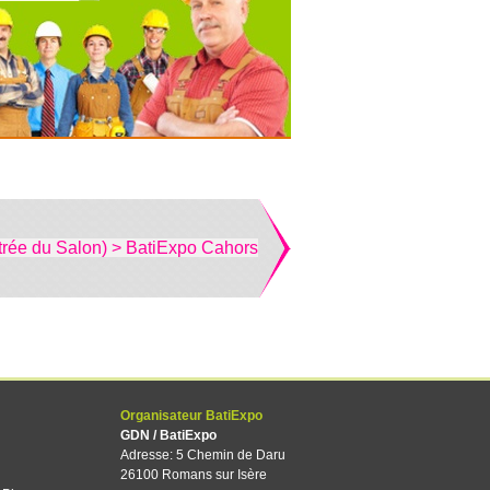
trée du Salon) > BatiExpo Cahors
Organisateur BatiExpo
GDN / BatiExpo
Adresse: 5 Chemin de Daru
26100 Romans sur Isère