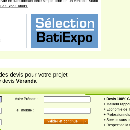
tivité en transformant cette simple fiche en un véritable Stand
 BatiExpo Cahors.
S
es devis pour votre projet
e devis
Véranda
Votre Prénom :
+ Devis 100% Gr
+ Meilleur rappor
+ Economie de 
Tel. mobile :
+ Professionnels 
+ Service sans
+ Respect de la 