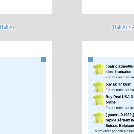
Hall A)
(Hall A) >
( patriciatheo66
sére, française
Forum créer par a
buy ak 47 kush
Forum créer par bu
Buy Real USA Dri
online
Forum créer par jo
( gouvre.fr1989@
rapide sérieux h
Suisse, Belgiqu
Forum créer par amcp assu