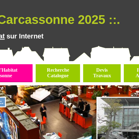
Carcassonne 2025 ::.
at
sur Internet
l'Habitat
Recherche
Devis
sonne
Catalogue
Travaux
A
:.