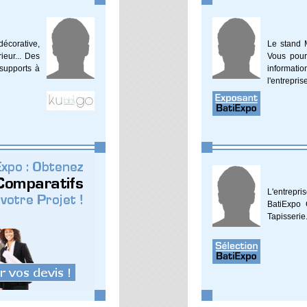
écorative,
Le stand M
rieur... Des
Vous pour
 supports à
informati
l'entrepris
L'entrepr
BatiExpo 
Tapisserie