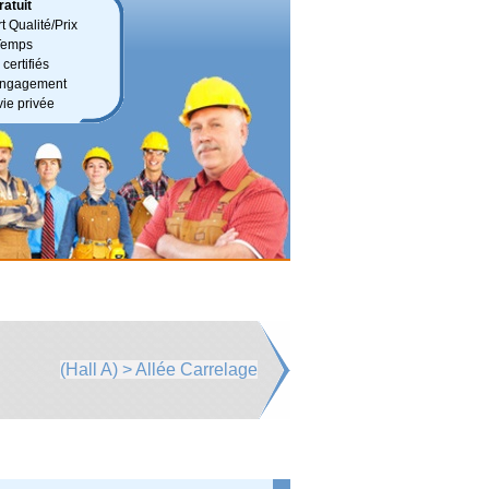
atuit
t Qualité/Prix
Temps
certifiés
 engagement
vie privée
(Hall A) > Allée Carrelage