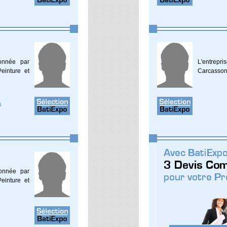
ionnée par
L'entrepr
einture et
Carcassonn
s
ionnée par
einture et