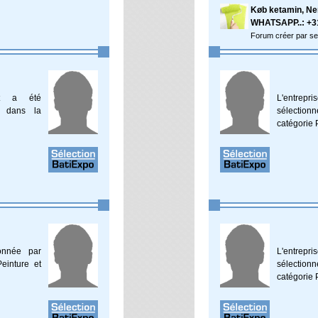
Køb ketamin, Nem
WHATSAPP..: +3
Forum créer par s
ent a été
L'entrep
e dans la
sélectio
catégorie 
ionnée par
L'entre
einture et
sélectio
catégorie 