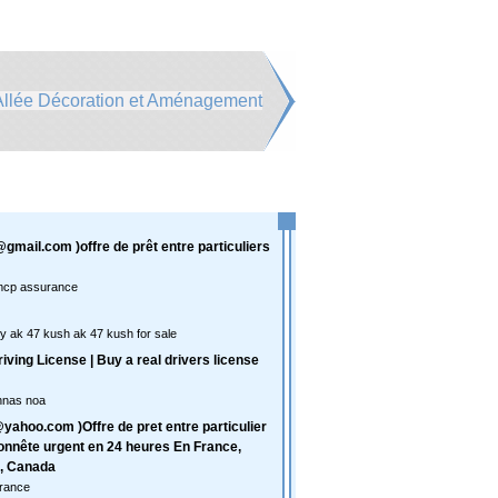
 Allée Décoration et Aménagement
@gmail.com )offre de prêt entre particuliers
mcp assurance
y ak 47 kush ak 47 kush for sale
ving License | Buy a real drivers license
nnas noa
yahoo.com )Offre de pret entre particulier
onnête urgent en 24 heures En France,
e, Canada
rance