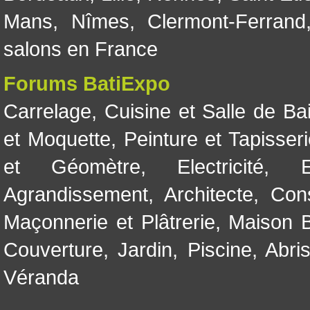
Mans
,
Nîmes
,
Clermont-Ferrand
salons en France
Forums BatiExpo
Carrelage
,
Cuisine et Salle de Ba
et Moquette
,
Peinture et Tapisser
et Géomètre
,
Electricité
,
Agrandissement
,
Architecte
,
Con
Maçonnerie et Plâtrerie
,
Maison B
Couverture
,
Jardin
,
Piscine, Abri
Véranda