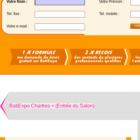
Votre Nom :
Votre Prénom :
Tel. fixe :
Tel. mobile :
Votre e-mail :
BatiExpo Chartres < (Entrée du Salon)