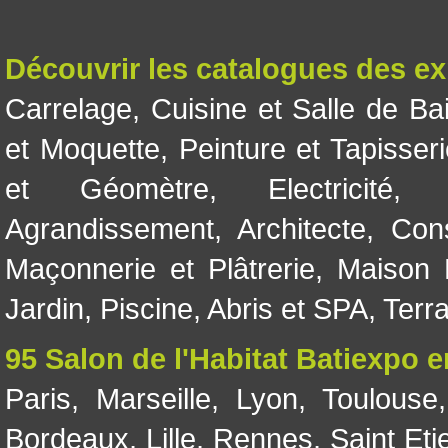
Découvrir les catalogues des e
Carrelage
,
Cuisine et Salle de Ba
et Moquette
,
Peinture et Tapisser
et Géomètre
,
Electricité
Agrandissement
,
Architecte
,
Con
Maçonnerie et Plâtrerie
,
Maison 
Jardin
,
Piscine, Abris et SPA
,
Terr
95 Salon de l'Habitat Batiexpo 
Paris
,
Marseille
,
Lyon
,
Toulouse
Bordeaux
,
Lille
,
Rennes
,
Saint Eti