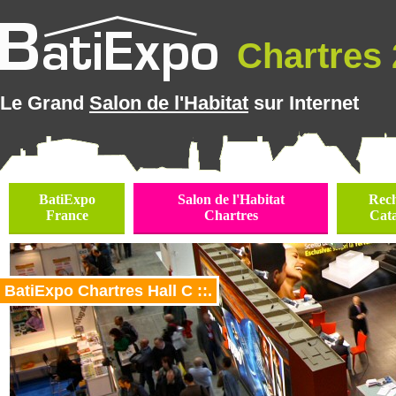
Chartres 2
Le Grand
Salon de l'Habitat
sur Internet
BatiExpo
Salon de l'Habitat
Rec
France
Chartres
Cat
BatiExpo Chartres Hall C ::.