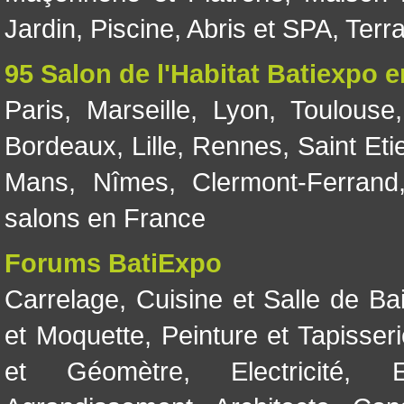
Jardin
,
Piscine, Abris et SPA
,
Terr
95 Salon de l'Habitat Batiexpo 
Paris
,
Marseille
,
Lyon
,
Toulouse
Bordeaux
,
Lille
,
Rennes
,
Saint Eti
Mans
,
Nîmes
,
Clermont-Ferrand
salons en France
Forums BatiExpo
Carrelage
,
Cuisine et Salle de Ba
et Moquette
,
Peinture et Tapisser
et Géomètre
,
Electricité
,