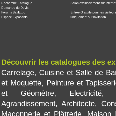
Recherche Catalogue
Salon exclusivement sur interne
Demande de Devis
Forums BatiExpo
Entrée Gratuite pour les visiteur
Espace Exposants
uniquement sur invitation.
Découvrir les catalogues des e
Carrelage
,
Cuisine et Salle de Ba
et Moquette
,
Peinture et Tapisser
et Géomètre
,
Electricité
Agrandissement
,
Architecte
,
Con
Maçonnerie et Plâtrerie
,
Maison 