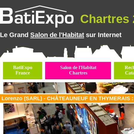
Chartres 2
Le Grand
Salon de l'Habitat
sur Internet
BatiExpo
Salon de l'Habitat
Rec
France
Chartres
Cat
Lorenzo (SARL) - CHÂTEAUNEUF EN THYMERAIS ::