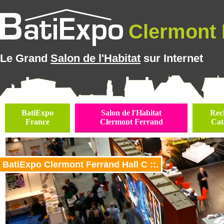
Clermont 
Le Grand
Salon de l'Habitat
sur Internet
BatiExpo
Salon de l'Habitat
Rec
France
Clermont Ferrand
Cat
BatiExpo Clermont Ferrand Hall C ::.