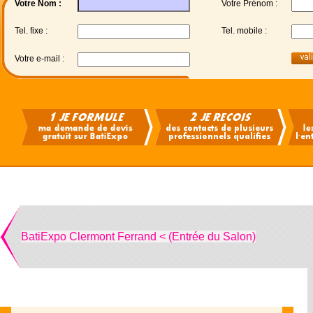
Votre Nom :
Votre Prénom :
Tel. fixe :
Tel. mobile :
Votre e-mail :
BatiExpo Clermont Ferrand < (Entrée du Salon)