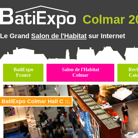
Colmar 20
Le Grand
Salon de l'Habitat
sur Internet
BatiExpo
Salon de l'Habitat
Rec
France
Colmar
Cat
BatiExpo Colmar Hall C ::.