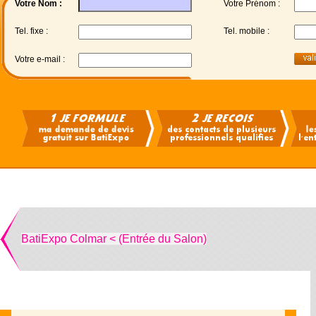
Votre Nom :
Votre Prénom :
Tel. fixe :
Tel. mobile :
Votre e-mail :
BatiExpo Colmar < (Entrée du Salon)