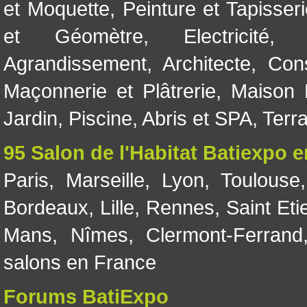
et Moquette
,
Peinture et Tapisser
et Géomètre
,
Electricité
Agrandissement
,
Architecte
,
Con
Maçonnerie et Plâtrerie
,
Maison 
Jardin
,
Piscine, Abris et SPA
,
Terr
95 Salon de l'Habitat Batiexpo 
Paris
,
Marseille
,
Lyon
,
Toulouse
Bordeaux
,
Lille
,
Rennes
,
Saint Eti
Mans
,
Nîmes
,
Clermont-Ferrand
salons en France
Forums BatiExpo