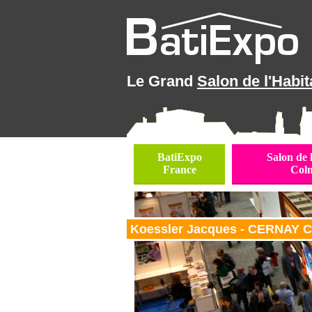
Le Grand
Salon de l'Habit
BatiExpo
Salon de 
France
Col
Koessler Jacques - CERNAY C