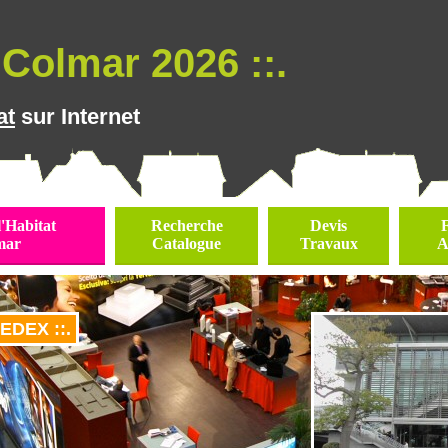
Colmar 2026 ::.
at
sur Internet
l'Habitat
Recherche
Devis
mar
Catalogue
Travaux
A
EDEX ::.