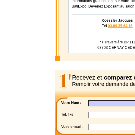
informations gratuitement sur votre ac
BatiExpo.
Devenez Exposant au salon 
Koessler Jacques
Tél
03.89.35.64.16
7 r Traversière BP 11
68703 CERNAY CED
Recevez et
comparez
d
Remplir votre demande d
Votre Nom :
Tel. fixe :
Votre e-mail :