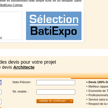
tivité en transformant cette simple fiche en un véritable Stand
BatiExpo Colmar.
1
EX
es devis pour votre projet
e devis
Architecte
Votre Prénom :
+ Devis 100% Gr
+ Meilleur rappor
+ Economie de 
Tel. mobile :
+ Professionnels 
+ Service sans
+ Respect de la 