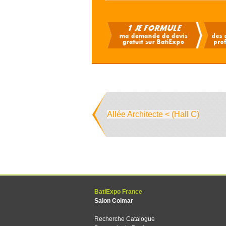
Allée Architecte < (Hall C)
BatiExpo France
Salon Colmar
Recherche Catalogue