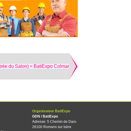
trée du Salon) > BatiExpo Colmar
Organisateur BatiExpo
GDN / BatiExpo
Adresse: 5 Chemin de Daru
26100 Romans sur Isère