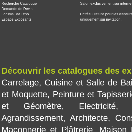
Recherche Catalogue
Salon exclusivement sur interne
Demande de Devis
Forums BatiExpo
Entrée Gratuite pour les visiteur
Espace Exposants
uniquement sur invitation.
Découvrir les catalogues des e
Carrelage
,
Cuisine et Salle de Ba
et Moquette
,
Peinture et Tapisser
et Géomètre
,
Electricité
Agrandissement
,
Architecte
,
Con
Maçonnerie et Plâtrerie
,
Maison 