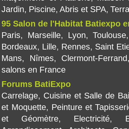
Jardin
,
Piscine, Abris et SPA
,
Terr
95 Salon de l'Habitat Batiexpo 
Paris
,
Marseille
,
Lyon
,
Toulouse
Bordeaux
,
Lille
,
Rennes
,
Saint Eti
Mans
,
Nîmes
,
Clermont-Ferrand
salons en France
Forums BatiExpo
Carrelage
,
Cuisine et Salle de Ba
et Moquette
,
Peinture et Tapisser
et Géomètre
,
Electricité
,