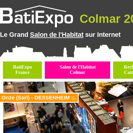
Colmar 20
Le Grand
Salon de l'Habitat
sur Internet
BatiExpo
Salon de l'Habitat
Rec
France
Colmar
Cat
Onze (Sarl) - DESSENHEIM ::.