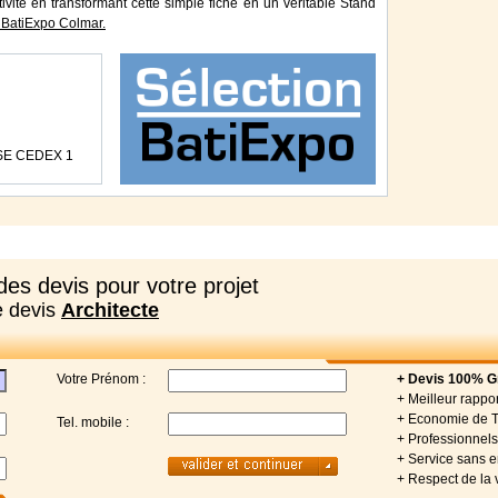
tivité en transformant cette simple fiche en un véritable Stand
BatiExpo Colmar.
SE CEDEX 1
es devis pour votre projet
e devis
Architecte
Votre Prénom :
+ Devis 100% Gr
+ Meilleur rappor
+ Economie de 
Tel. mobile :
+ Professionnels 
+ Service sans
+ Respect de la 