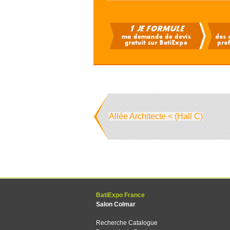
Allée Architecte < (Hall C)
BatiExpo France
Salon Colmar
Recherche Catalogue