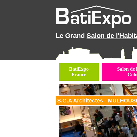
Le Grand
Salon de l'Habit
BatiExpo
Salon de 
France
Col
S.G.A Architectes - MULHOUS