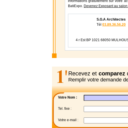
informations gratuitement sur votre ac
BatiExpo.
Devenez Exposant au salon 
S.G.A Architectes
Tél
03.89.36.56.20
4 r Est BP 1021 68050 MULHOU
Recevez et
comparez
d
Remplir votre demande d
Votre Nom :
Tel. fixe :
Votre e-mail :