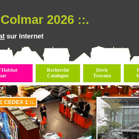
Colmar 2026 ::.
at
sur Internet
l'Habitat
Recherche
Devis
mar
Catalogue
Travaux
A
E CEDEX 1 ::.