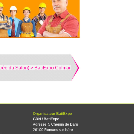
trée du Salon) > BatiExpo Colmar
Organisateur BatiExpo
GDN / BatiExpo
Adresse: 5 Chemin de Daru
26100 Romans sur Isère