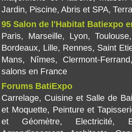
Jardin
,
Piscine, Abris et SPA
,
Terr
95 Salon de l'Habitat Batiexpo 
Paris
,
Marseille
,
Lyon
,
Toulouse
Bordeaux
,
Lille
,
Rennes
,
Saint Eti
Mans
,
Nîmes
,
Clermont-Ferrand
salons en France
Forums BatiExpo
Carrelage
,
Cuisine et Salle de Ba
et Moquette
,
Peinture et Tapisser
et Géomètre
,
Electricité
,