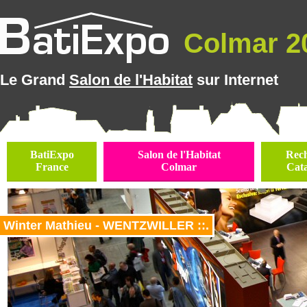
Colmar 20
Le Grand
Salon de l'Habitat
sur Internet
BatiExpo
Salon de l'Habitat
Rec
France
Colmar
Cat
Winter Mathieu - WENTZWILLER ::.