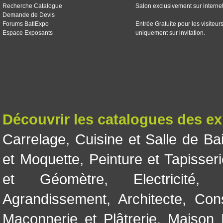
Recherche Catalogue
Salon exclusivement sur interne
Demande de Devis
Forums BatiExpo
Entrée Gratuite pour les visiteur
Espace Exposants
uniquement sur invitation.
Découvrir les catalogues des e
Carrelage
,
Cuisine et Salle de Ba
et Moquette
,
Peinture et Tapisser
et Géomètre
,
Electricité
Agrandissement
,
Architecte
,
Con
Maçonnerie et Plâtrerie
,
Maison 