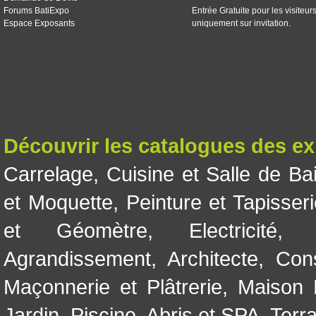
Forums BatiExpo
Entrée Gratuite pour les visiteur
Espace Exposants
uniquement sur invitation.
Découvrir les catalogues des e
Carrelage
,
Cuisine et Salle de Ba
et Moquette
,
Peinture et Tapisser
et Géomètre
,
Electricité
Agrandissement
,
Architecte
,
Con
Maçonnerie et Plâtrerie
,
Maison 
Jardin
,
Piscine, Abris et SPA
,
Terr