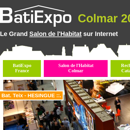
Colmar 20
Le Grand
Salon de l'Habitat
sur Internet
BatiExpo
Salon de l'Habitat
Rec
France
Colmar
Cat
Bat. Teix - HESINGUE ::.