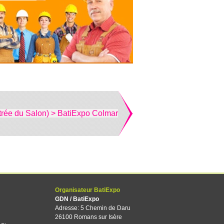
trée du Salon) > BatiExpo Colmar
Organisateur BatiExpo
GDN / BatiExpo
Adresse: 5 Chemin de Daru
26100 Romans sur Isère