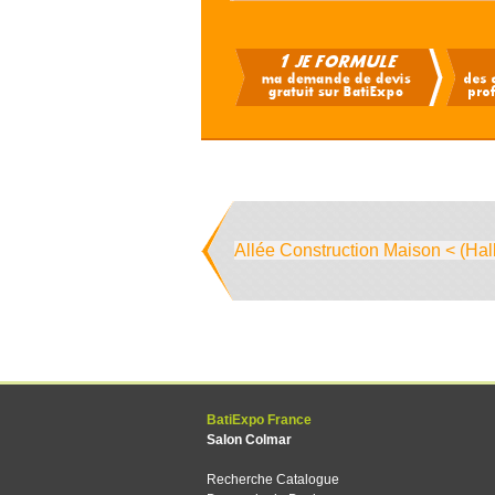
Allée Construction Maison < (Hal
BatiExpo France
Salon Colmar
Recherche Catalogue