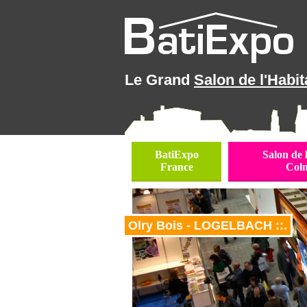
Le Grand
Salon de l'Habit
BatiExpo
Salon de 
France
Col
Olry Bois - LOGELBACH ::.