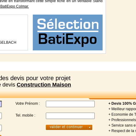
tivité en transformant cette simple fiche en un véritable Stand
BatiExpo Colmar.
LOGELBACH
es devis pour votre projet
e devis
Construction Maison
Votre Prénom :
+ Devis 100% Gr
+ Meilleur rappor
+ Economie de 
Tel. mobile :
+ Professionnels 
+ Service sans
+ Respect de la 