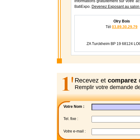
informations gratuitement sur votre ac
BatiExpo.
Devenez Exposant au salon 
Olry Bois
Tél
03.89.30.29.79
ZA Turckheim BP 19 68124 
Recevez et
comparez
d
Remplir votre demande d
Votre Nom :
Tel. fixe :
Votre e-mail :