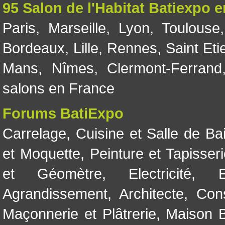
95 Salon de l'Habitat Batiexpo 
Paris
,
Marseille
,
Lyon
,
Toulouse
Bordeaux
,
Lille
,
Rennes
,
Saint Eti
Mans
,
Nîmes
,
Clermont-Ferrand
salons en France
Forums BatiExpo
Carrelage
,
Cuisine et Salle de Ba
et Moquette
,
Peinture et Tapisser
et Géomètre
,
Electricité
,
Agrandissement
,
Architecte
,
Con
Maçonnerie et Plâtrerie
,
Maison B