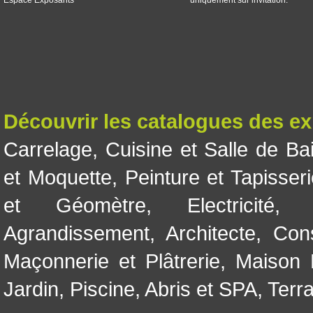
Espace Exposants
uniquement sur invitation.
Découvrir les catalogues des e
Carrelage
,
Cuisine et Salle de Ba
et Moquette
,
Peinture et Tapisser
et Géomètre
,
Electricité
Agrandissement
,
Architecte
,
Con
Maçonnerie et Plâtrerie
,
Maison 
Jardin
,
Piscine, Abris et SPA
,
Terr