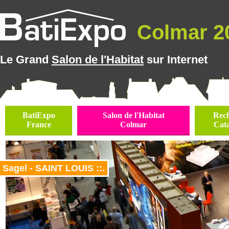
Colmar 20
Le Grand
Salon de l'Habitat
sur Internet
BatiExpo
Salon de l'Habitat
Rec
France
Colmar
Cat
Sagel - SAINT LOUIS ::.