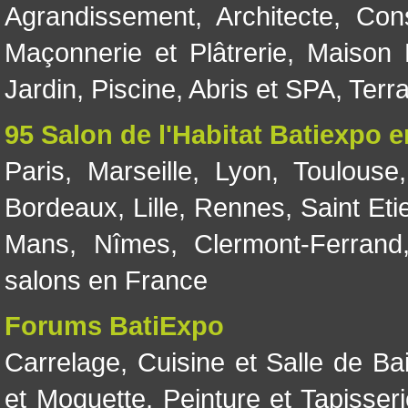
Agrandissement
,
Architecte
,
Con
Maçonnerie et Plâtrerie
,
Maison 
Jardin
,
Piscine, Abris et SPA
,
Terr
95 Salon de l'Habitat Batiexpo 
Paris
,
Marseille
,
Lyon
,
Toulouse
Bordeaux
,
Lille
,
Rennes
,
Saint Eti
Mans
,
Nîmes
,
Clermont-Ferrand
salons en France
Forums BatiExpo
Carrelage
,
Cuisine et Salle de Ba
et Moquette
,
Peinture et Tapisser