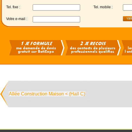
Tel. fixe :
Tel. mobile :
Votre e-mail :
Allée Construction Maison < (Hall C)