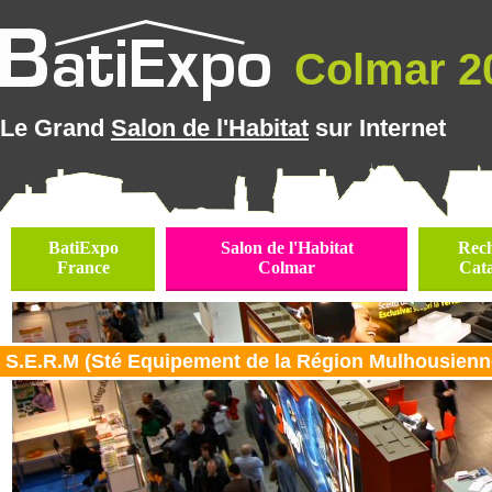
Colmar 20
Le Grand
Salon de l'Habitat
sur Internet
BatiExpo
Salon de l'Habitat
Rec
France
Colmar
Cat
S.E.R.M (Sté Equipement de la Région Mulhousienne