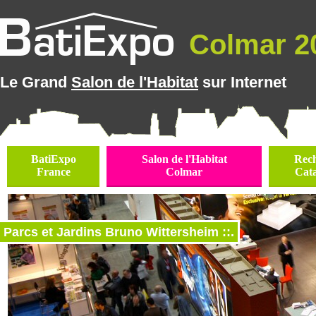
Colmar 20
Le Grand
Salon de l'Habitat
sur Internet
BatiExpo
Salon de l'Habitat
Rec
France
Colmar
Cat
Parcs et Jardins Bruno Wittersheim ::.