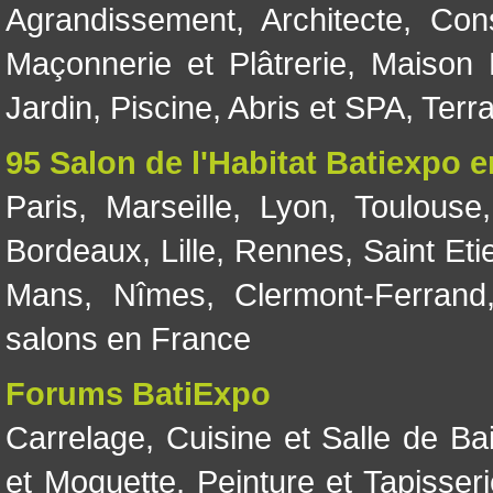
Agrandissement
,
Architecte
,
Con
Maçonnerie et Plâtrerie
,
Maison 
Jardin
,
Piscine, Abris et SPA
,
Terr
95 Salon de l'Habitat Batiexpo 
Paris
,
Marseille
,
Lyon
,
Toulouse
Bordeaux
,
Lille
,
Rennes
,
Saint Eti
Mans
,
Nîmes
,
Clermont-Ferrand
salons en France
Forums BatiExpo
Carrelage
,
Cuisine et Salle de Ba
et Moquette
,
Peinture et Tapisser