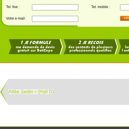
Tel. fixe :
Tel. mobile :
Votre e-mail :
Allée Jardin < (Hall D)