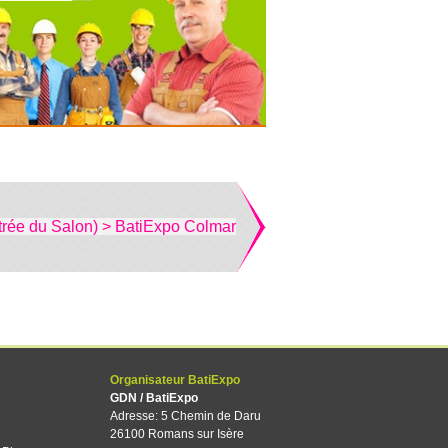
trée du Salon) > BatiExpo Colmar
Organisateur BatiExpo
GDN / BatiExpo
Adresse: 5 Chemin de Daru
26100 Romans sur Isère