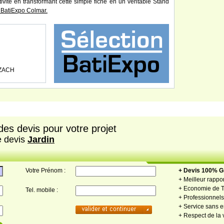
tivité en transformant cette simple fiche en un véritable Stand
BatiExpo Colmar.
LZACH
es devis pour votre projet
e devis
Jardin
Votre Prénom :
+ Devis 100% Gr
+ Meilleur rappor
+ Economie de 
Tel. mobile :
+ Professionnels 
+ Service sans
+ Respect de la 