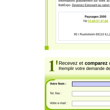
informations gratuitement sur votre ac
BatiExpo.
Devenez Exposant au salon 
Paysages 2000
Tél
03.89.57.47.68
95 r Ruelisheim 68110 IL
Recevez et
comparez
d
Remplir votre demande d
Votre Nom :
Tel. fixe :
Votre e-mail :