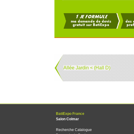
Allée Jardin < (Hall D)
BatiExpo France
Salon Colmar
Recherche Catalogue