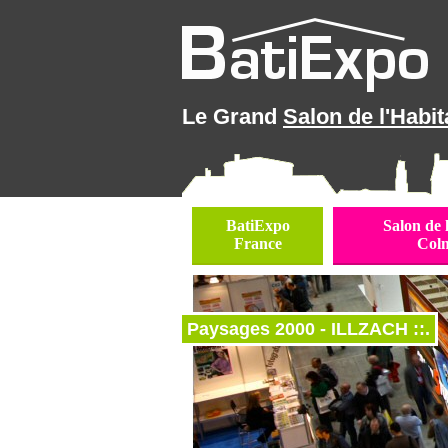
Le Grand
Salon de l'Habit
BatiExpo
Salon de 
France
Col
Paysages 2000 - ILLZACH ::.