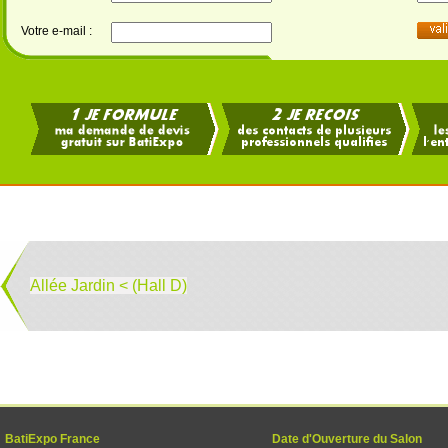
Votre e-mail :
Allée Jardin < (Hall D)
BatiExpo France
Date d'Ouverture du Salon