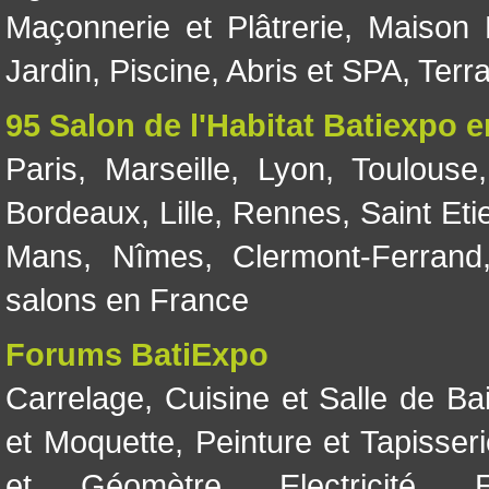
Maçonnerie et Plâtrerie
,
Maison 
Jardin
,
Piscine, Abris et SPA
,
Terr
95 Salon de l'Habitat Batiexpo 
Paris
,
Marseille
,
Lyon
,
Toulouse
Bordeaux
,
Lille
,
Rennes
,
Saint Eti
Mans
,
Nîmes
,
Clermont-Ferrand
salons en France
Forums BatiExpo
Carrelage
,
Cuisine et Salle de Ba
et Moquette
,
Peinture et Tapisser
et Géomètre
,
Electricité
,