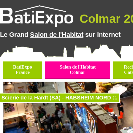
Colmar 20
Le Grand
Salon de l'Habitat
sur Internet
BatiExpo
Salon de l'Habitat
Rec
France
Colmar
Cat
Scierie de la Hardt (SA) - HABSHEIM NORD ::.