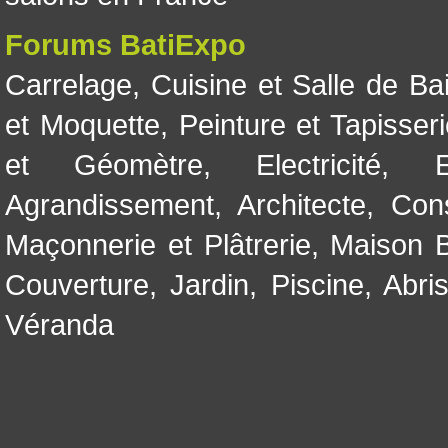
Forums BatiExpo
Carrelage
,
Cuisine et Salle de Ba
et Moquette
,
Peinture et Tapisser
et Géomètre
,
Electricité
,
Agrandissement
,
Architecte
,
Con
Maçonnerie et Plâtrerie
,
Maison B
Couverture
,
Jardin
,
Piscine, Abri
Véranda