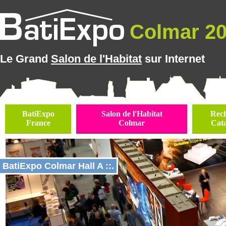
Colmar 202
Le Grand
Salon de l'Habitat
sur Internet
BatiExpo
Salon de l'Habitat
Rec
France
Colmar
Cat
BatiExpo Colmar Hall A ::.