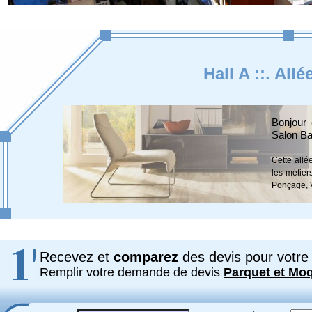
Hall A ::. All
Bonjour 
Salon Ba
Cette allé
les métiers
Ponçage, Vi
Recevez et
comparez
des devis pour votre 
Remplir votre demande de devis
Parquet et Mo