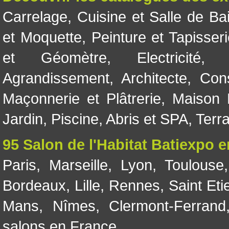
Carrelage
,
Cuisine et Salle de Ba
et Moquette
,
Peinture et Tapisser
et Géomètre
,
Electricité
Agrandissement
,
Architecte
,
Con
Maçonnerie et Plâtrerie
,
Maison 
Jardin
,
Piscine, Abris et SPA
,
Terr
95 Salon de l'Habitat Batiexpo 
Paris
,
Marseille
,
Lyon
,
Toulouse
Bordeaux
,
Lille
,
Rennes
,
Saint Eti
Mans
,
Nîmes
,
Clermont-Ferrand
salons en France