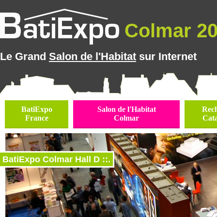
Colmar 202
Le Grand
Salon de l'Habitat
sur Internet
BatiExpo
Salon de l'Habitat
Rec
France
Colmar
Cat
BatiExpo Colmar Hall D ::.