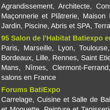
Agrandissement
,
Architecte
,
Con
Maçonnerie et Plâtrerie
,
Maison 
Jardin
,
Piscine, Abris et SPA
,
Terr
95 Salon de l'Habitat Batiexpo 
Paris
,
Marseille
,
Lyon
,
Toulouse
Bordeaux
,
Lille
,
Rennes
,
Saint Eti
Mans
,
Nîmes
,
Clermont-Ferrand
salons en France
Forums BatiExpo
Carrelage
,
Cuisine et Salle de Ba
et Moquette
,
Peinture et Tapisser